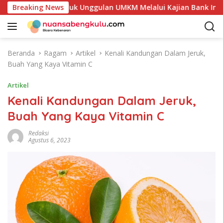
L
Potensi Produk Unggulan UMKM Melalui Kajian Bank Indonesia
Breaking News
a
n
g
s
Beranda
Ragam
Artikel
Kenali Kandungan Dalam Jeruk,
u
Buah Yang Kaya Vitamin C
n
g
Artikel
k
Kenali Kandungan Dalam Jeruk,
e
Buah Yang Kaya Vitamin C
k
o
Redaksi
n
Agustus 6, 2023
t
e
n