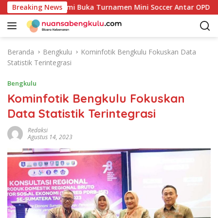
L
Bupati Kaur Resmi Buka Turnamen Mini Soccer Antar OPD
Breaking News
a
n
g
s
Beranda
Bengkulu
Kominfotik Bengkulu Fokuskan Data
u
Statistik Terintegrasi
n
g
Bengkulu
k
Kominfotik Bengkulu Fokuskan
e
Data Statistik Terintegrasi
k
o
Redaksi
n
Agustus 14, 2023
t
e
n