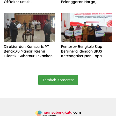
Offtaker untuk
Pelanggaran Harga,
Pembangunan TPST Regional
Keamanan, dan Mutu
Pangan, Harga TBS Sawit
Masih Jadi Sorotan
Direktur dan Komisaris PT
Pemprov Bengkulu Siap
Bengkulu Mandiri Resmi
Bersinergi dengan BPJS
Dilantik, Gubernur Tekankan
Ketenagakerjaan Capai
Pentingnya Inovasi
Target Universal Coverage
Jamsostek
Tambah Komentar