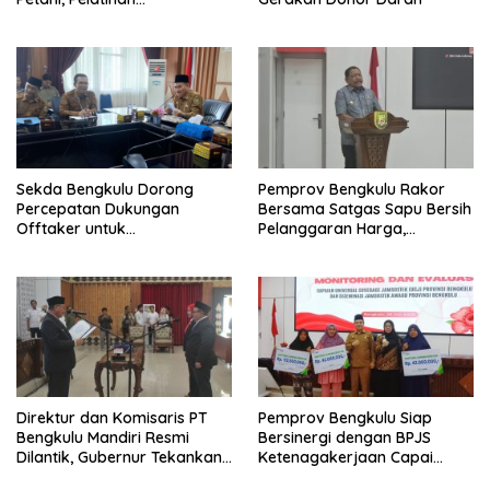
Pengembangan SDM
Perkebunan 2026 Resmi
Dibuka di Bengkulu
Sekda Bengkulu Dorong
Pemprov Bengkulu Rakor
Percepatan Dukungan
Bersama Satgas Sapu Bersih
Offtaker untuk
Pelanggaran Harga,
Pembangunan TPST Regional
Keamanan, dan Mutu
Pangan, Harga TBS Sawit
Masih Jadi Sorotan
Direktur dan Komisaris PT
Pemprov Bengkulu Siap
Bengkulu Mandiri Resmi
Bersinergi dengan BPJS
Dilantik, Gubernur Tekankan
Ketenagakerjaan Capai
Pentingnya Inovasi
Target Universal Coverage