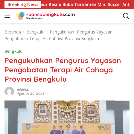
L
ke-81: Bupati Kaur Resmi Buka Turnamen Mini Soccer Antar OPD
Breaking News
a
n
g
s
Beranda
Bengkulu
Pengukuhkan Pengurus Yayasan
u
Pengobatan Terapi Air Cahaya Provinsi Bengkulu
n
g
Bengkulu
k
Pengukuhkan Pengurus Yayasan
e
Pengobatan Terapi Air Cahaya
k
o
Provinsi Bengkulu
n
t
Redaksi
Agustus 26, 2023
e
n