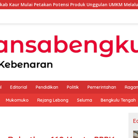
takan Potensi Produk Unggulan UMKM Melalui Kajian Bank Ind
l
Editorial
Pendidikan
Politik
Pemerintahan
Raga
Mukomuko
Rejang Lebong
Seluma
Bengkulu Tengah
Ed