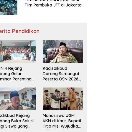
Film Pembuka JFF di Jakarta
erita Pendidikan
N 4 Rejang
Kadisdikbud
bong Gelar
Dorong Semangat
minar Parenting
Peserta OSN 2026
n Deklarasi Anti-
Demi Raih Prestasi
llying,
disdikbud: Patut
di Contoh
sdikbud Rejang
Mahasiswa UGM
bong Buka Solusi
KKN di Kaur, Bupati
gi Siswa yang
Titip Misi Wujudkan
lum Lolos SPMB
Daerah Bebas