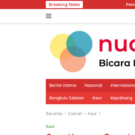
Langsung
Breaking News
Pemkab Kaur Mulai Pe
ke
konten
Berita Utama
Nasional
Internasiona
Bengkulu Selatan
Kaur
Kepahiang
Beranda
Daerah
Kaur
Kaur