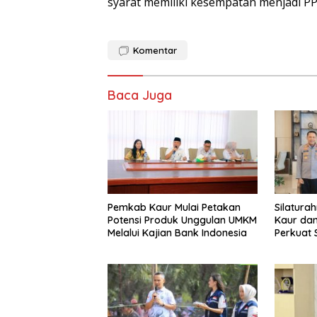
syarat memiliki kesempatan menjadi P
Komentar
Baca Juga
Pemkab Kaur Mulai Petakan
Silatura
Potensi Produk Unggulan UMKM
Kaur dan
Melalui Kajian Bank Indonesia
Perkuat 
Pemban