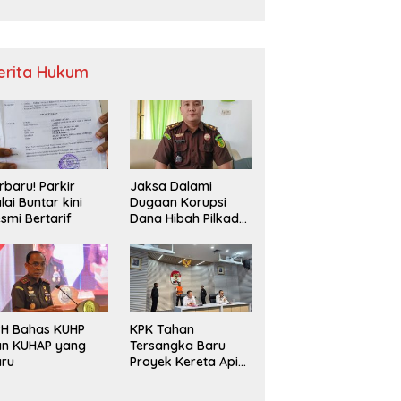
Sampah
erita Hukum
rbaru! Parkir
Jaksa Dalami
lai Buntar kini
Dugaan Korupsi
smi Bertarif
Dana Hibah Pilkada
2024 di Bawaslu
Kaur
PH Bahas KUHP
KPK Tahan
an KUHAP yang
Tersangka Baru
aru
Proyek Kereta Api
Medan