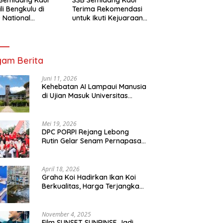
li Bengkulu di
Terima Rekomendasi
 National
untuk Ikuti Kejuaraan
mpionship 2026
Nasional Garuda Anak
arta
Nusantara 2026
am Berita
Juni 11, 2026
Kehebatan AI Lampaui Manusia
di Ujian Masuk Universitas
Tersulit Jepang
Mei 19, 2026
DPC PORPI Rejang Lebong
Rutin Gelar Senam Pernapasan
di Setia Negara Curup
April 18, 2026
Graha Koi Hadirkan Ikan Koi
Berkualitas, Harga Terjangkau
untuk Semua Kalangan
November 4, 2025
Film SUNSET SUNRINSE Jadi