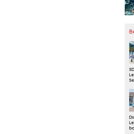
B
SD
Le
Se
da
Bu
Ka
Ja
Di
Le
ba
Be