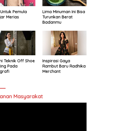
 Untuk Pemula
Lima Minuman Ini Bisa
jar Merias
Turunkan Berat
Badanmu
ni Teknik Off Shoe
Inspirasi Gaya
ting Pada
Rambut Baru Radhika
grafi
Merchant
anan Masyarakat
utar
o