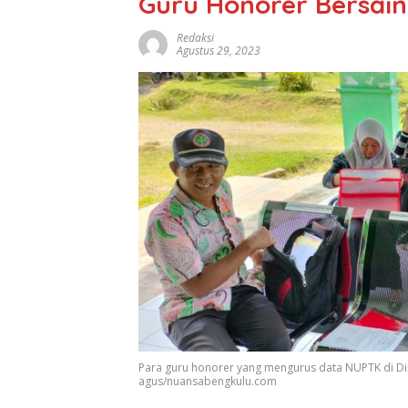
Guru Honorer Bersai
Redaksi
Agustus 29, 2023
Para guru honorer yang mengurus data NUPTK di Dik
agus/nuansabengkulu.com