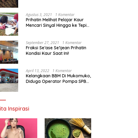
Agustus 3, 2021
1 Komentar
Prihatin Melihat Pelajar Kaur
Mencari Sinyal Hingga ke Tepi
Sungai, Pimpinan DPD RI:
Pemerintah Setempat Mesti
Segera Bertindak
September 27, 2021
1 Komentar
Fraksi Se’ase Se’ijean Prihatin
Kondisi Kaur Saat Ini!
April 13, 2022
1 Komentar
Kelangkaan BBM Di Mukomuko,
Diduga Operator Pompa SPBU
Bandaratu Stok Minyak Sendiri
ita Inspirasi