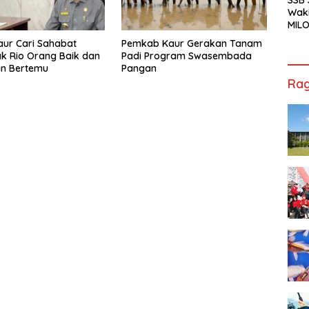
Waki
MILO
Cha
aur Cari Sahabat
Pemkab Kaur Gerakan Tanam
Jak
k Rio Orang Baik dan
Padi Program Swasembada
in Bertemu
Pangan
Rag