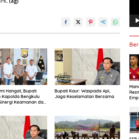
PPK
.
(ag)
Ber
Manc
hmi Hangat, Bupati
Bupati Kaur: Waspada Api,
Res
 Kapolda Bengkulu
Jaga Keselamatan Bersama
Emp
Sinergi Keamanan dan
gunan
SSB