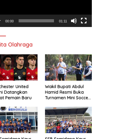
00:00
01:11
ita Olahraga
hester United
Wakil Bupati Abdul
mi Datangkan
Hamid Resmi Buka
at Pemain Baru
Turnamen Mini Soccer
Awat Mata Cup VI
 Semidang Kaur
SSB Semidang Kaur