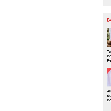
B
Te
Ba
Re
A
d
B