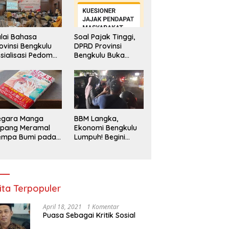
lai Bahasa
Soal Pajak Tinggi,
ovinsi Bengkulu
DPRD Provinsi
sialisasi Pedoman
Bengkulu Buka
engawasan
Layanan
enggunaan
Pengaduan
hasa Indonesia
Masyarakat
egara Manga
BBM Langka,
epang Meramal
Ekonomi Bengkulu
empa Bumi pada
Lumpuh! Begini
li 2025, Semua
Penjelasan
di Heboh
Gubernur
ita Terpopuler
April 18, 2021
1 Komentar
Puasa Sebagai Kritik Sosial