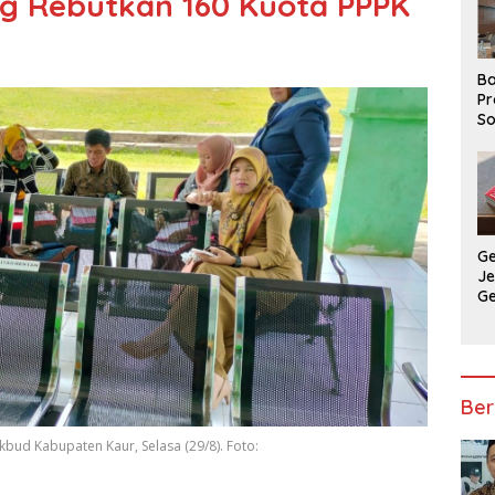
ng Rebutkan 160 Kuota PPPK
Ba
Pr
So
P
P
Ba
G
J
G
Ju
Ja
Ber
bud Kabupaten Kaur, Selasa (29/8). Foto: