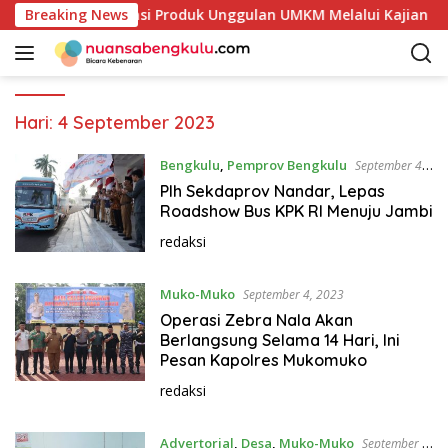
L
lai Petakan Potensi Produk Unggulan UMKM Melalui Kajian Ban
Breaking News
a
n
g
s
u
Hari:
4 September 2023
n
g
Bengkulu
,
Pemprov Bengkulu
September 4,
k
2023
Plh Sekdaprov Nandar, Lepas
e
Roadshow Bus KPK RI Menuju Jambi
k
redaksi
o
n
Muko-Muko
t
September 4, 2023
e
Operasi Zebra Nala Akan
n
Berlangsung Selama 14 Hari, Ini
Pesan Kapolres Mukomuko
redaksi
Advertorial
,
Desa
,
Muko-Muko
September 4,