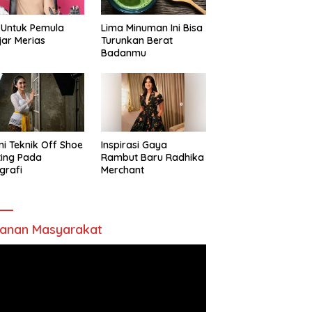
 Untuk Pemula
Lima Minuman Ini Bisa
jar Merias
Turunkan Berat
Badanmu
ni Teknik Off Shoe
Inspirasi Gaya
ting Pada
Rambut Baru Radhika
grafi
Merchant
anan Masyarakat
utar
o