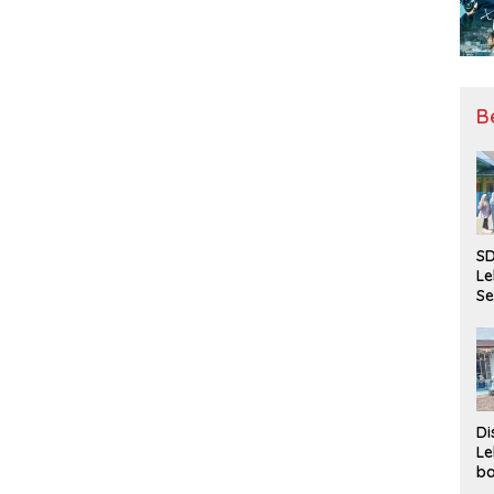
B
SD
Le
Se
da
Bu
Ka
Ja
Di
Le
ba
Be