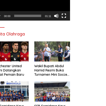
00:00
01:11
ita Olahraga
hester United
Wakil Bupati Abdul
mi Datangkan
Hamid Resmi Buka
at Pemain Baru
Turnamen Mini Soccer
Awat Mata Cup VI
 Semidang Kaur
SSB Semidang Kaur