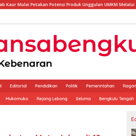
akan Potensi Produk Unggulan UMKM Melalui Kajian Bank Indo
l
Editorial
Pendidikan
Politik
Pemerintahan
Raga
Mukomuko
Rejang Lebong
Seluma
Bengkulu Tengah
Ed