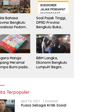
lai Bahasa
Soal Pajak Tinggi,
ovinsi Bengkulu
DPRD Provinsi
sialisasi Pedoman
Bengkulu Buka
engawasan
Layanan
enggunaan
Pengaduan
hasa Indonesia
Masyarakat
egara Manga
BBM Langka,
epang Meramal
Ekonomi Bengkulu
empa Bumi pada
Lumpuh! Begini
li 2025, Semua
Penjelasan
di Heboh
Gubernur
ita Terpopuler
April 18, 2021
1 Komentar
Puasa Sebagai Kritik Sosial