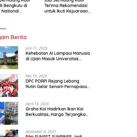
li Bengkulu di
Terima Rekomendasi
 National
untuk Ikuti Kejuaraan
mpionship 2026
Nasional Garuda Anak
arta
Nusantara 2026
am Berita
Juni 11, 2026
Kehebatan AI Lampaui Manusia
di Ujian Masuk Universitas
Tersulit Jepang
Mei 19, 2026
DPC PORPI Rejang Lebong
Rutin Gelar Senam Pernapasan
di Setia Negara Curup
April 18, 2026
Graha Koi Hadirkan Ikan Koi
Berkualitas, Harga Terjangkau
untuk Semua Kalangan
November 4, 2025
Film SUNSET SUNRINSE Jadi