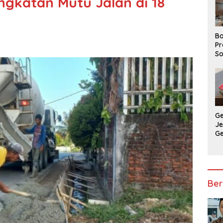
gkatan Mutu Jalan di 18
Ba
Pr
So
P
P
Ba
G
J
G
Ju
Ja
Ber