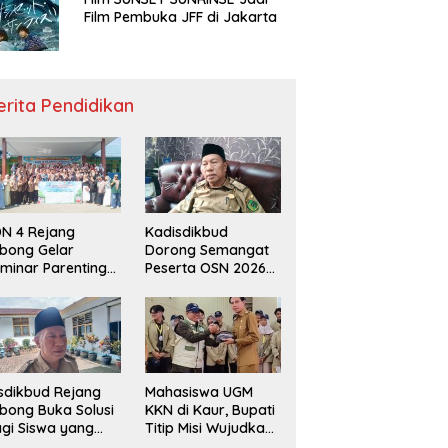
Film Pembuka JFF di Jakarta
erita Pendidikan
N 4 Rejang
Kadisdikbud
bong Gelar
Dorong Semangat
minar Parenting
Peserta OSN 2026
n Deklarasi Anti-
Demi Raih Prestasi
llying,
disdikbud: Patut
di Contoh
sdikbud Rejang
Mahasiswa UGM
bong Buka Solusi
KKN di Kaur, Bupati
gi Siswa yang
Titip Misi Wujudkan
lum Lolos SPMB
Daerah Bebas