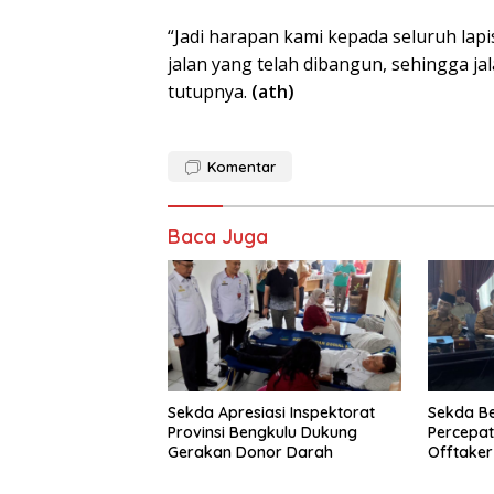
“Jadi harapan kami kepada seluruh la
jalan yang telah dibangun, sehingga ja
tutupnya.
(ath)
Komentar
Baca Juga
Sekda Apresiasi Inspektorat
Sekda B
Provinsi Bengkulu Dukung
Percepa
Gerakan Donor Darah
Offtake
TPST Reg