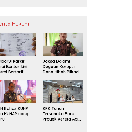
Sampah
erita Hukum
rbaru! Parkir
Jaksa Dalami
lai Buntar kini
Dugaan Korupsi
smi Bertarif
Dana Hibah Pilkada
2024 di Bawaslu
Kaur
PH Bahas KUHP
KPK Tahan
an KUHAP yang
Tersangka Baru
aru
Proyek Kereta Api
Medan