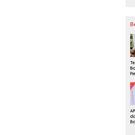
B
Te
Ba
Re
A
d
B