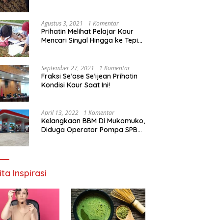
Agustus 3, 2021
1 Komentar
Prihatin Melihat Pelajar Kaur
Mencari Sinyal Hingga ke Tepi
Sungai, Pimpinan DPD RI:
Pemerintah Setempat Mesti
Segera Bertindak
September 27, 2021
1 Komentar
Fraksi Se’ase Se’ijean Prihatin
Kondisi Kaur Saat Ini!
April 13, 2022
1 Komentar
Kelangkaan BBM Di Mukomuko,
Diduga Operator Pompa SPBU
Bandaratu Stok Minyak Sendiri
ita Inspirasi