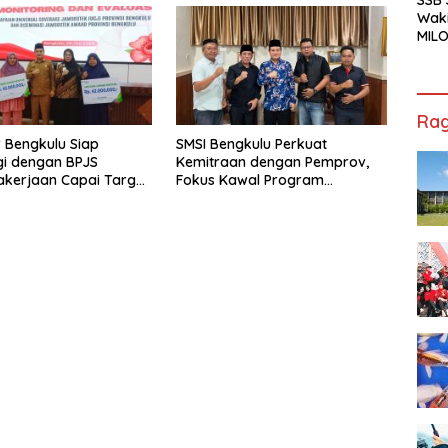
Sorotan
Waki
MILO
Cha
Jak
Rag
 Bengkulu Siap
SMSI Bengkulu Perkuat
gi dengan BPJS
Kemitraan dengan Pemprov,
kerjaan Capai Target
Fokus Kawal Program
l Coverage Jamsostek
Pembangunan