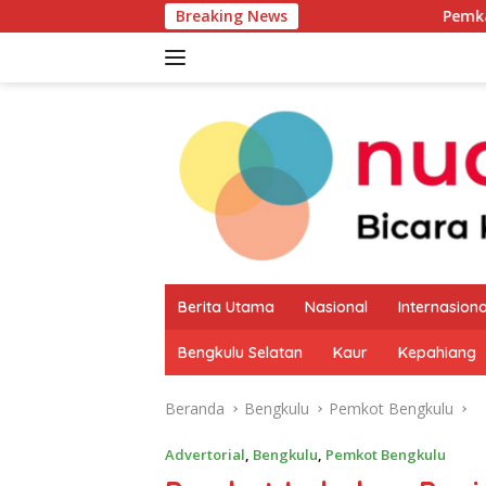
Langsung
Breaking News
Pemkab Kaur Mulai Pet
ke
konten
Berita Utama
Nasional
Internasiona
Bengkulu Selatan
Kaur
Kepahiang
Beranda
Bengkulu
Pemkot Bengkulu
Advertorial
,
Bengkulu
,
Pemkot Bengkulu