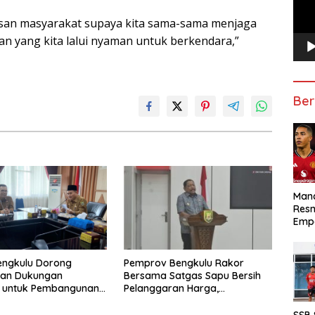
pisan masyarakat supaya kita sama-sama menjaga
lan yang kita lalui nyaman untuk berkendara,”
Ber
Manc
Res
Emp
engkulu Dorong
Pemprov Bengkulu Rakor
tan Dukungan
Bersama Satgas Sapu Bersih
r untuk Pembangunan
Pelanggaran Harga,
ional
Keamanan, dan Mutu Pangan,
Harga TBS Sawit Masih Jadi
SSB