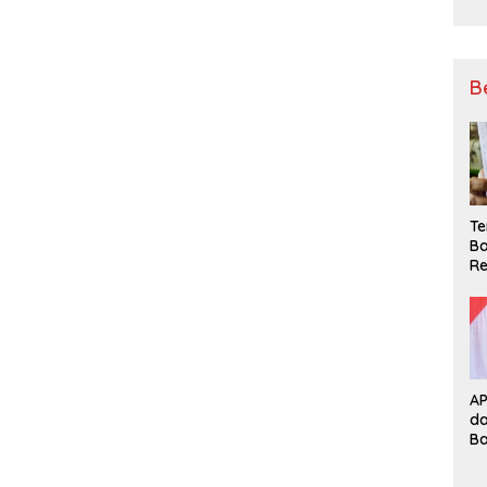
B
Te
Ba
Re
A
d
B