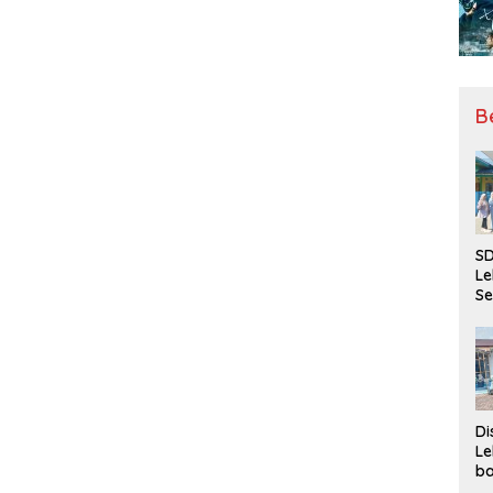
B
SD
Le
Se
da
Bu
Ka
Ja
Di
Le
ba
Be