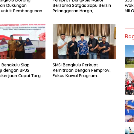
tan Dukungan
Bersama Satgas Sapu Bersih
Waki
r untuk Pembangunan
Pelanggaran Harga,
MILO
ional
Keamanan, dan Mutu Pangan,
Cha
Harga TBS Sawit Masih Jadi
Jak
Sorotan
Rag
 Bengkulu Siap
SMSI Bengkulu Perkuat
gi dengan BPJS
Kemitraan dengan Pemprov,
kerjaan Capai Target
Fokus Kawal Program
l Coverage Jamsostek
Pembangunan