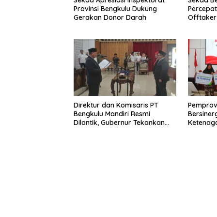
Provinsi Bengkulu Dukung
Percepa
Gerakan Donor Darah
Offtake
TPST Reg
Direktur dan Komisaris PT
Pemprov
Bengkulu Mandiri Resmi
Bersiner
Dilantik, Gubernur Tekankan
Ketenaga
Pentingnya Inovasi
Universa