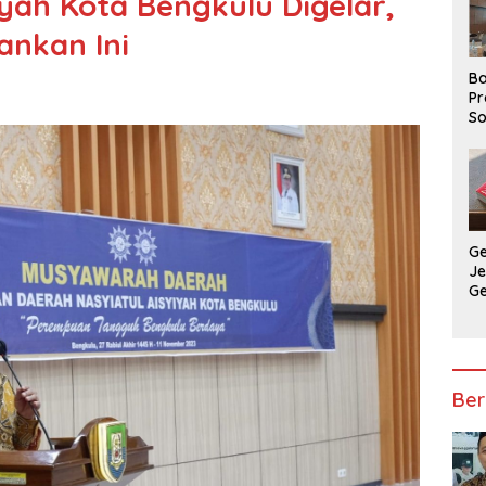
yah Kota Bengkulu Digelar,
ankan Ini
Ba
Pr
So
P
P
Ba
G
J
G
Ju
Ja
Ber