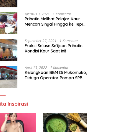
Agustus 3, 2021
1 Komentar
Prihatin Melihat Pelajar Kaur
Mencari Sinyal Hingga ke Tepi
Sungai, Pimpinan DPD RI:
Pemerintah Setempat Mesti
Segera Bertindak
September 27, 2021
1 Komentar
Fraksi Se’ase Se’ijean Prihatin
Kondisi Kaur Saat Ini!
April 13, 2022
1 Komentar
Kelangkaan BBM Di Mukomuko,
Diduga Operator Pompa SPBU
Bandaratu Stok Minyak Sendiri
ita Inspirasi