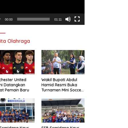
00:00
01:11
ita Olahraga
hester United
Wakil Bupati Abdul
mi Datangkan
Hamid Resmi Buka
at Pemain Baru
Turnamen Mini Soccer
Awat Mata Cup VI
 Semidang Kaur
SSB Semidang Kaur