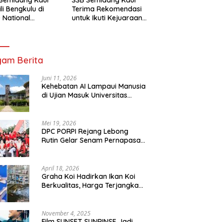
li Bengkulu di
Terima Rekomendasi
 National
untuk Ikuti Kejuaraan
mpionship 2026
Nasional Garuda Anak
arta
Nusantara 2026
am Berita
Juni 11, 2026
Kehebatan AI Lampaui Manusia
di Ujian Masuk Universitas
Tersulit Jepang
Mei 19, 2026
DPC PORPI Rejang Lebong
Rutin Gelar Senam Pernapasan
di Setia Negara Curup
April 18, 2026
Graha Koi Hadirkan Ikan Koi
Berkualitas, Harga Terjangkau
untuk Semua Kalangan
November 4, 2025
Film SUNSET SUNRINSE Jadi