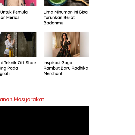
 Untuk Pemula
Lima Minuman Ini Bisa
jar Merias
Turunkan Berat
Badanmu
ni Teknik Off Shoe
Inspirasi Gaya
ting Pada
Rambut Baru Radhika
grafi
Merchant
anan Masyarakat
utar
o