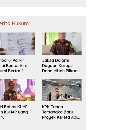
Sampah
erita Hukum
rbaru! Parkir
Jaksa Dalami
lai Buntar kini
Dugaan Korupsi
smi Bertarif
Dana Hibah Pilkada
2024 di Bawaslu
Kaur
PH Bahas KUHP
KPK Tahan
an KUHAP yang
Tersangka Baru
aru
Proyek Kereta Api
Medan