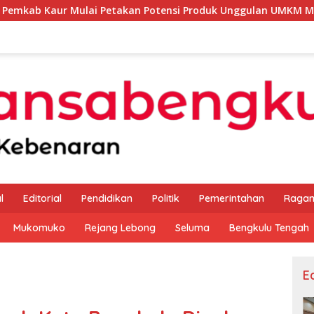
i Petakan Potensi Produk Unggulan UMKM Melalui Kajian Bank 
l
Editorial
Pendidikan
Politik
Pemerintahan
Raga
Mukomuko
Rejang Lebong
Seluma
Bengkulu Tengah
Ed