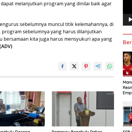
 dapat melanjutkan program yang dinilai baik agar
pengurus sebelumnya muncul titik kelemahannya, di
a, program sebelumnya yang harus dilanjutkan
ktu bersamaan kita juga harus mensyukuri apa yang
Ber
(ADV)
Manc
Res
Emp
engkulu Dorong
Pemprov Bengkulu Rakor
SSB