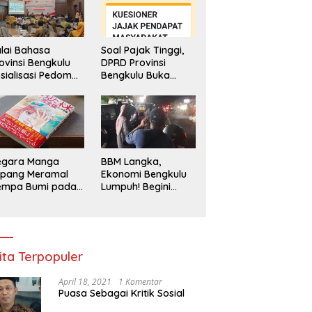
lai Bahasa
Soal Pajak Tinggi,
ovinsi Bengkulu
DPRD Provinsi
sialisasi Pedoman
Bengkulu Buka
engawasan
Layanan
enggunaan
Pengaduan
hasa Indonesia
Masyarakat
egara Manga
BBM Langka,
epang Meramal
Ekonomi Bengkulu
empa Bumi pada
Lumpuh! Begini
li 2025, Semua
Penjelasan
di Heboh
Gubernur
ita Terpopuler
April 18, 2021
1 Komentar
Puasa Sebagai Kritik Sosial