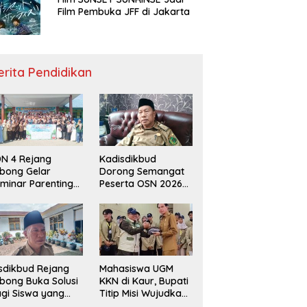
Film Pembuka JFF di Jakarta
erita Pendidikan
N 4 Rejang
Kadisdikbud
bong Gelar
Dorong Semangat
minar Parenting
Peserta OSN 2026
n Deklarasi Anti-
Demi Raih Prestasi
llying,
disdikbud: Patut
di Contoh
sdikbud Rejang
Mahasiswa UGM
bong Buka Solusi
KKN di Kaur, Bupati
gi Siswa yang
Titip Misi Wujudkan
lum Lolos SPMB
Daerah Bebas