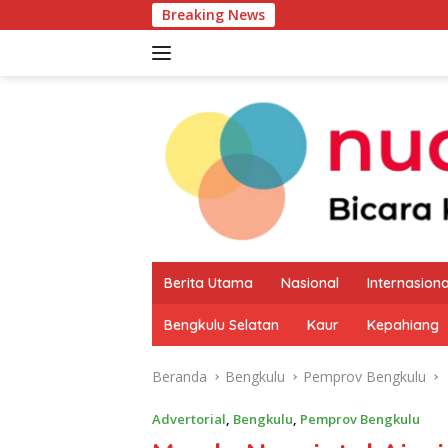
Langsung
Breaking News
Pemkab Kaur Mula
ke
konten
Berita Utama
Nasional
Internasiona
Bengkulu Selatan
Kaur
Kepahiang
Beranda
Bengkulu
Pemprov Bengkulu
Advertorial
,
Bengkulu
,
Pemprov Bengkulu