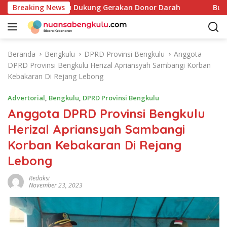
L
ovinsi Bengkulu Dukung Gerakan Donor Darah
Breaking News
Bupati Ri
a
n
g
s
Beranda
Bengkulu
DPRD Provinsi Bengkulu
Anggota
u
DPRD Provinsi Bengkulu Herizal Apriansyah Sambangi Korban
n
Kebakaran Di Rejang Lebong
g
k
Advertorial
,
Bengkulu
,
DPRD Provinsi Bengkulu
e
Anggota DPRD Provinsi Bengkulu
k
Herizal Apriansyah Sambangi
o
n
Korban Kebakaran Di Rejang
t
Lebong
e
n
Redaksi
November 23, 2023