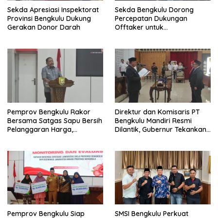
Sekda Apresiasi Inspektorat
Sekda Bengkulu Dorong
Provinsi Bengkulu Dukung
Percepatan Dukungan
Gerakan Donor Darah
Offtaker untuk
Pembangunan TPST Regional
Pemprov Bengkulu Rakor
Direktur dan Komisaris PT
Bersama Satgas Sapu Bersih
Bengkulu Mandiri Resmi
Pelanggaran Harga,
Dilantik, Gubernur Tekankan
Keamanan, dan Mutu
Pentingnya Inovasi
Pangan, Harga TBS Sawit
Masih Jadi Sorotan
Pemprov Bengkulu Siap
SMSI Bengkulu Perkuat