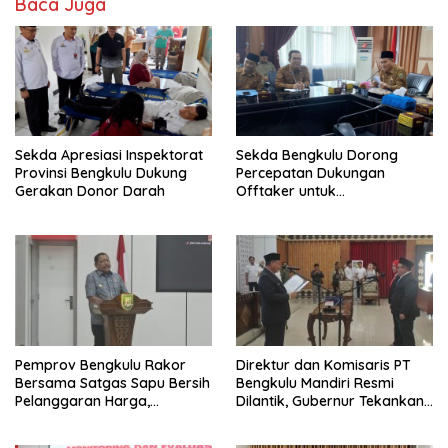
Baca Juga
Sekda Apresiasi Inspektorat
Sekda Bengkulu Dorong
Provinsi Bengkulu Dukung
Percepatan Dukungan
Gerakan Donor Darah
Offtaker untuk
Pembangunan TPST Regional
Pemprov Bengkulu Rakor
Direktur dan Komisaris PT
Bersama Satgas Sapu Bersih
Bengkulu Mandiri Resmi
Pelanggaran Harga,
Dilantik, Gubernur Tekankan
Keamanan, dan Mutu
Pentingnya Inovasi
Pangan, Harga TBS Sawit