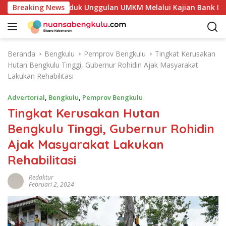
L
an Potensi Produk Unggulan UMKM Melalui Kajian Bank Indones
Breaking News
a
n
g
s
Beranda
Bengkulu
Pemprov Bengkulu
Tingkat Kerusakan
u
Hutan Bengkulu Tinggi, Gubernur Rohidin Ajak Masyarakat
n
Lakukan Rehabilitasi
g
k
Advertorial
,
Bengkulu
,
Pemprov Bengkulu
e
Tingkat Kerusakan Hutan
k
Bengkulu Tinggi, Gubernur Rohidin
o
n
Ajak Masyarakat Lakukan
t
Rehabilitasi
e
n
Redaktur
Februari 2, 2024