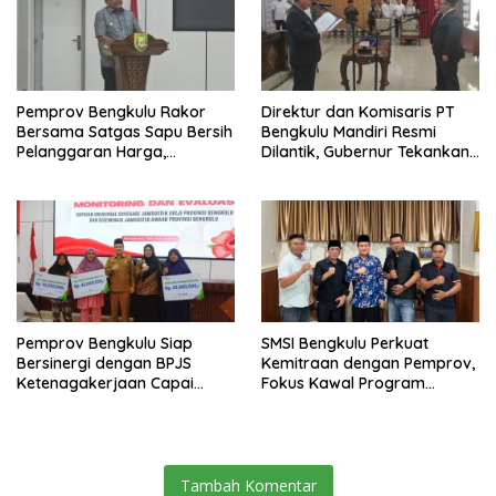
Pemprov Bengkulu Rakor
Direktur dan Komisaris PT
Bersama Satgas Sapu Bersih
Bengkulu Mandiri Resmi
Pelanggaran Harga,
Dilantik, Gubernur Tekankan
Keamanan, dan Mutu
Pentingnya Inovasi
Pangan, Harga TBS Sawit
Masih Jadi Sorotan
Pemprov Bengkulu Siap
SMSI Bengkulu Perkuat
Bersinergi dengan BPJS
Kemitraan dengan Pemprov,
Ketenagakerjaan Capai
Fokus Kawal Program
Target Universal Coverage
Pembangunan
Jamsostek
Tambah Komentar