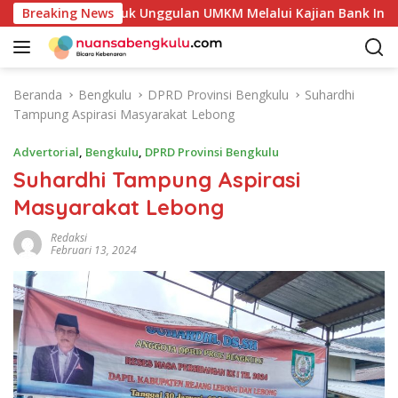
L
 Potensi Produk Unggulan UMKM Melalui Kajian Bank Indonesia
Breaking News
a
n
g
s
Beranda
Bengkulu
DPRD Provinsi Bengkulu
Suhardhi
u
Tampung Aspirasi Masyarakat Lebong
n
g
Advertorial
,
Bengkulu
,
DPRD Provinsi Bengkulu
k
Suhardhi Tampung Aspirasi
e
Masyarakat Lebong
k
o
Redaksi
n
Februari 13, 2024
t
e
n