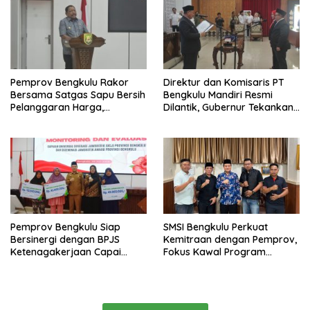
Pemprov Bengkulu Rakor
Direktur dan Komisaris PT
Bersama Satgas Sapu Bersih
Bengkulu Mandiri Resmi
Pelanggaran Harga,
Dilantik, Gubernur Tekankan
Keamanan, dan Mutu
Pentingnya Inovasi
Pangan, Harga TBS Sawit
Masih Jadi Sorotan
Pemprov Bengkulu Siap
SMSI Bengkulu Perkuat
Bersinergi dengan BPJS
Kemitraan dengan Pemprov,
Ketenagakerjaan Capai
Fokus Kawal Program
Target Universal Coverage
Pembangunan
Jamsostek