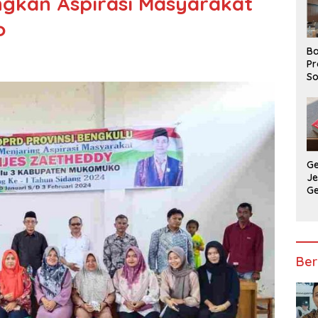
angkan Aspirasi Masyarakat
o
Ba
Pr
So
P
P
Ba
G
J
G
Ju
Ja
Ber