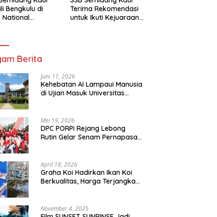
li Bengkulu di
Terima Rekomendasi
 National
untuk Ikuti Kejuaraan
mpionship 2026
Nasional Garuda Anak
arta
Nusantara 2026
am Berita
Juni 11, 2026
Kehebatan AI Lampaui Manusia
di Ujian Masuk Universitas
Tersulit Jepang
Mei 19, 2026
DPC PORPI Rejang Lebong
Rutin Gelar Senam Pernapasan
di Setia Negara Curup
April 18, 2026
Graha Koi Hadirkan Ikan Koi
Berkualitas, Harga Terjangkau
untuk Semua Kalangan
November 4, 2025
Film SUNSET SUNRINSE Jadi