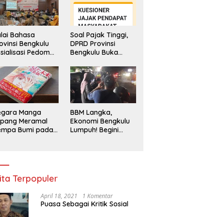
lai Bahasa
Soal Pajak Tinggi,
ovinsi Bengkulu
DPRD Provinsi
sialisasi Pedoman
Bengkulu Buka
engawasan
Layanan
enggunaan
Pengaduan
hasa Indonesia
Masyarakat
egara Manga
BBM Langka,
epang Meramal
Ekonomi Bengkulu
empa Bumi pada
Lumpuh! Begini
li 2025, Semua
Penjelasan
di Heboh
Gubernur
ita Terpopuler
April 18, 2021
1 Komentar
Puasa Sebagai Kritik Sosial