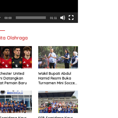
00:00
01:11
ita Olahraga
hester United
Wakil Bupati Abdul
mi Datangkan
Hamid Resmi Buka
at Pemain Baru
Turnamen Mini Soccer
Awat Mata Cup VI
 Semidang Kaur
SSB Semidang Kaur