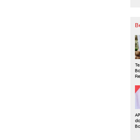
B
Te
Ba
Re
A
d
B