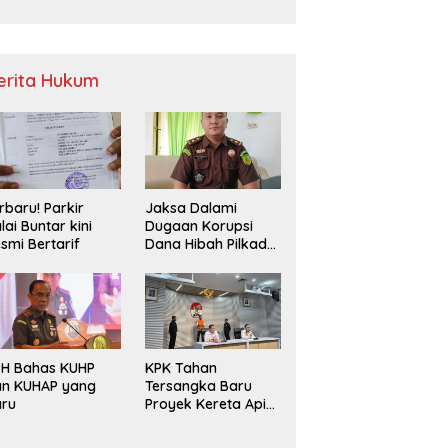
Sampah
erita Hukum
rbaru! Parkir
Jaksa Dalami
lai Buntar kini
Dugaan Korupsi
smi Bertarif
Dana Hibah Pilkada
2024 di Bawaslu
Kaur
PH Bahas KUHP
KPK Tahan
an KUHAP yang
Tersangka Baru
aru
Proyek Kereta Api
Medan