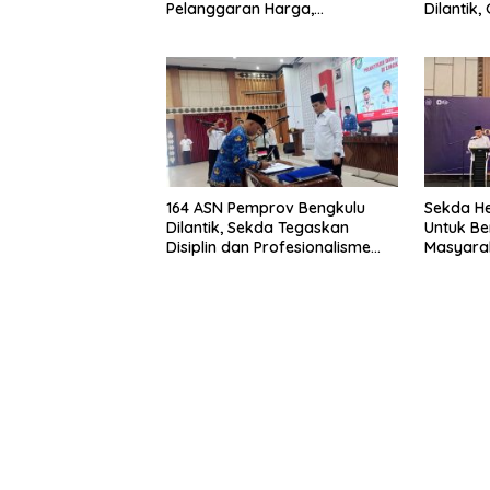
Pelanggaran Harga,
Dilantik
Keamanan, dan Mutu Pangan,
Pentingn
Harga TBS Sawit Masih Jadi
Sorotan
164 ASN Pemprov Bengkulu
Sekda He
Dilantik, Sekda Tegaskan
Untuk Be
Disiplin dan Profesionalisme
Masyarak
Aparatur