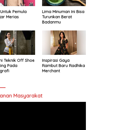
 Untuk Pemula
Lima Minuman Ini Bisa
jar Merias
Turunkan Berat
Badanmu
ni Teknik Off Shoe
Inspirasi Gaya
ting Pada
Rambut Baru Radhika
grafi
Merchant
anan Masyarakat
utar
o