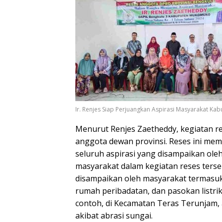
Ir. Renjes Siap Perjuangkan Aspirasi Masyarakat K
Menurut Renjes Zaetheddy, kegiatan r
anggota dewan provinsi. Reses ini me
seluruh aspirasi yang disampaikan o
masyarakat dalam kegiatan reses terse
disampaikan oleh masyarakat termasuk
rumah peribadatan, dan pasokan listri
contoh, di Kecamatan Teras Terunjam,
akibat abrasi sungai.