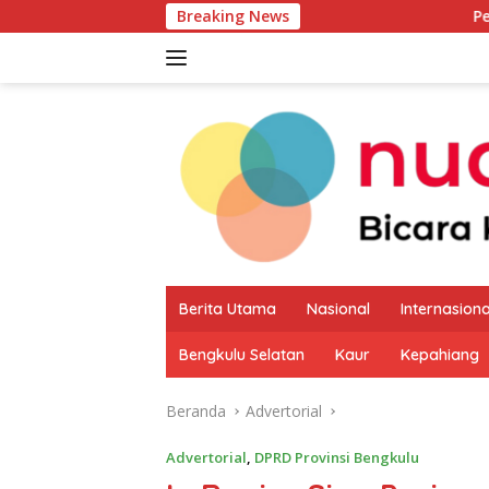
Langsung
Breaking News
Pemkab Kaur Mulai 
ke
konten
Berita Utama
Nasional
Internasiona
Bengkulu Selatan
Kaur
Kepahiang
Beranda
Advertorial
Advertorial
,
DPRD Provinsi Bengkulu