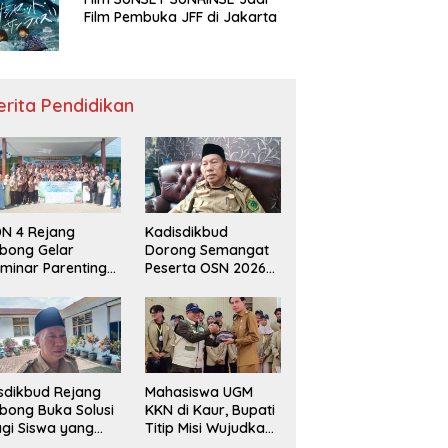
Film Pembuka JFF di Jakarta
erita Pendidikan
N 4 Rejang
Kadisdikbud
bong Gelar
Dorong Semangat
minar Parenting
Peserta OSN 2026
n Deklarasi Anti-
Demi Raih Prestasi
llying,
disdikbud: Patut
di Contoh
sdikbud Rejang
Mahasiswa UGM
bong Buka Solusi
KKN di Kaur, Bupati
gi Siswa yang
Titip Misi Wujudkan
lum Lolos SPMB
Daerah Bebas