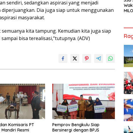
n sendiri, sedangkan aspirasi yang menjadi
Waki
 diperjuangkan. Dia juga siap untuk menggunakan
MILO
Cha
spirasi masyarakat.
Jak
t semuanya kita tampung. Kemudian kita juga siap
Rag
mpai bisa terealisasi,”tutupnya. (ADV)
 dan Komisaris PT
Pemprov Bengkulu Siap
 Mandiri Resmi
Bersinergi dengan BPJS