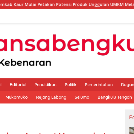
Petakan Potensi Produk Unggulan UMKM Melalui Kajian Bank In
l
Editorial
Pendidikan
Politik
Pemerintahan
Raga
Mukomuko
Rejang Lebong
Seluma
Bengkulu Tengah
Ed