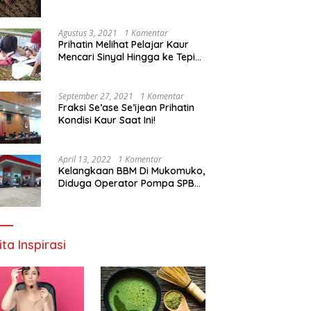
Agustus 3, 2021
1 Komentar
Prihatin Melihat Pelajar Kaur
Mencari Sinyal Hingga ke Tepi
Sungai, Pimpinan DPD RI:
Pemerintah Setempat Mesti
Segera Bertindak
September 27, 2021
1 Komentar
Fraksi Se’ase Se’ijean Prihatin
Kondisi Kaur Saat Ini!
April 13, 2022
1 Komentar
Kelangkaan BBM Di Mukomuko,
Diduga Operator Pompa SPBU
Bandaratu Stok Minyak Sendiri
ita Inspirasi