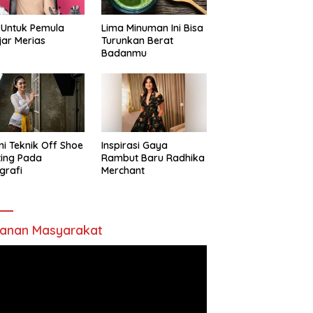
 Untuk Pemula
Lima Minuman Ini Bisa
jar Merias
Turunkan Berat
Badanmu
ni Teknik Off Shoe
Inspirasi Gaya
ting Pada
Rambut Baru Radhika
grafi
Merchant
anan Masyarakat
utar
o