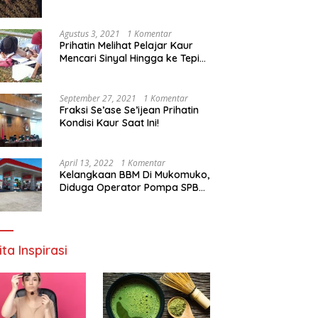
Agustus 3, 2021
1 Komentar
Prihatin Melihat Pelajar Kaur
Mencari Sinyal Hingga ke Tepi
Sungai, Pimpinan DPD RI:
Pemerintah Setempat Mesti
Segera Bertindak
September 27, 2021
1 Komentar
Fraksi Se’ase Se’ijean Prihatin
Kondisi Kaur Saat Ini!
April 13, 2022
1 Komentar
Kelangkaan BBM Di Mukomuko,
Diduga Operator Pompa SPBU
Bandaratu Stok Minyak Sendiri
ita Inspirasi