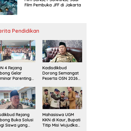
Film Pembuka JFF di Jakarta
erita Pendidikan
N 4 Rejang
Kadisdikbud
bong Gelar
Dorong Semangat
minar Parenting
Peserta OSN 2026
n Deklarasi Anti-
Demi Raih Prestasi
llying,
disdikbud: Patut
di Contoh
sdikbud Rejang
Mahasiswa UGM
bong Buka Solusi
KKN di Kaur, Bupati
gi Siswa yang
Titip Misi Wujudkan
lum Lolos SPMB
Daerah Bebas