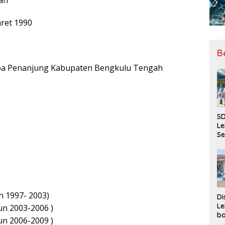
ret 1990
B
aba Penanjung Kabupaten Bengkulu Tengah
SD
Le
Se
da
Bu
Ka
Ja
 1997- 2003)
Di
Le
n 2003-2006 )
ba
n 2006-2009 )
Be