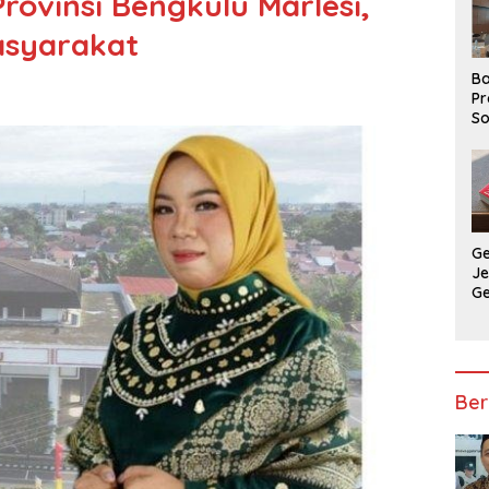
rovinsi Bengkulu Marlesi,
asyarakat
Ba
Pr
So
P
P
Ba
G
J
G
Ju
Ja
Ber