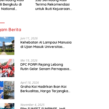
li Bengkulu di
Terima Rekomendasi
 National
untuk Ikuti Kejuaraan
mpionship 2026
Nasional Garuda Anak
arta
Nusantara 2026
am Berita
Juni 11, 2026
Kehebatan AI Lampaui Manusia
di Ujian Masuk Universitas
Tersulit Jepang
Mei 19, 2026
DPC PORPI Rejang Lebong
Rutin Gelar Senam Pernapasan
di Setia Negara Curup
April 18, 2026
Graha Koi Hadirkan Ikan Koi
Berkualitas, Harga Terjangkau
untuk Semua Kalangan
November 4, 2025
Film SUNSET SUNRINSE Jadi