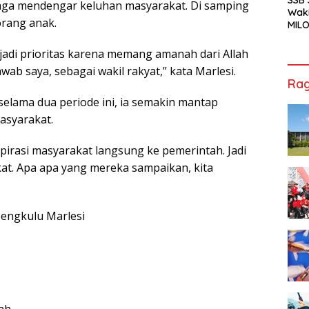
siaga mendengar keluhan masyarakat. Di samping
Waki
orang anak.
MILO
Cha
Jak
 jadi prioritas karena memang amanah dari Allah
b saya, sebagai wakil rakyat,” kata Marlesi.
Rag
lama dua periode ini, ia semakin mantap
asyarakat.
spirasi masyarakat langsung ke pemerintah. Jadi
kat. Apa apa yang mereka sampaikan, kita
Bengkulu Marlesi
ah