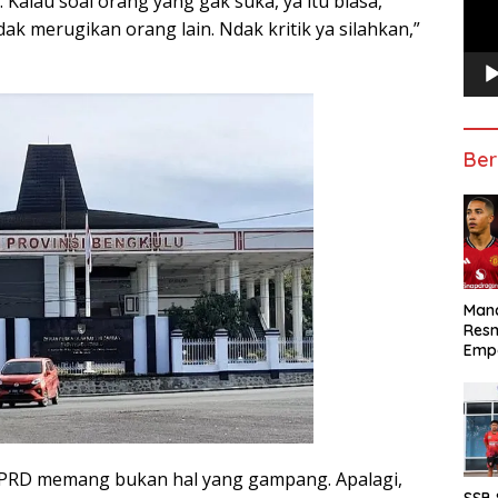
. Kalau soal orang yang gak suka, ya itu biasa,
ak merugikan orang lain. Ndak kritik ya silahkan,”
Ber
Manc
Res
Emp
DPRD memang bukan hal yang gampang. Apalagi,
SSB