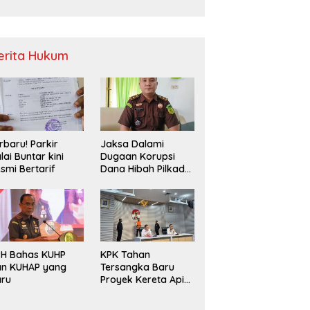
Sampah
erita Hukum
rbaru! Parkir
Jaksa Dalami
lai Buntar kini
Dugaan Korupsi
smi Bertarif
Dana Hibah Pilkada
2024 di Bawaslu
Kaur
PH Bahas KUHP
KPK Tahan
an KUHAP yang
Tersangka Baru
aru
Proyek Kereta Api
Medan