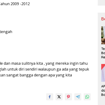
Tahun 2009 -2012
B
tengah
Te
Ba
Re
e dan masa sulitnya kita , yang mereka ingin tahu
glah untuk diri sendiri walaupun ga ada yang tepuk
 akan sangat bangga dengan apa yang kita
A
d
B