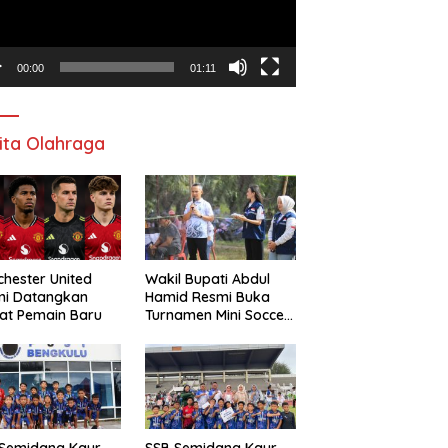
00:00
01:11
ita Olahraga
hester United
Wakil Bupati Abdul
mi Datangkan
Hamid Resmi Buka
at Pemain Baru
Turnamen Mini Soccer
Awat Mata Cup VI
 Semidang Kaur
SSB Semidang Kaur