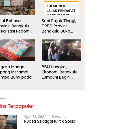
lai Bahasa
Soal Pajak Tinggi,
ovinsi Bengkulu
DPRD Provinsi
sialisasi Pedoman
Bengkulu Buka
engawasan
Layanan
enggunaan
Pengaduan
hasa Indonesia
Masyarakat
egara Manga
BBM Langka,
epang Meramal
Ekonomi Bengkulu
empa Bumi pada
Lumpuh! Begini
li 2025, Semua
Penjelasan
di Heboh
Gubernur
ita Terpopuler
April 18, 2021
1 Komentar
Puasa Sebagai Kritik Sosial