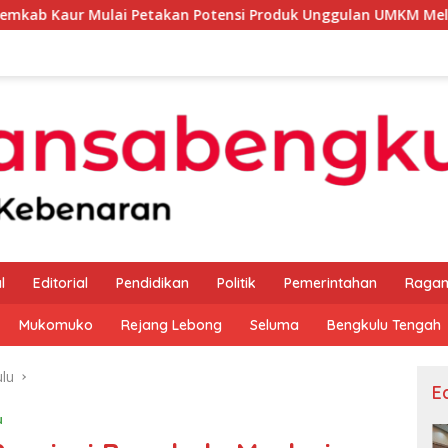
etakan Potensi Produk Unggulan UMKM Melalui Kajian Bank Ind
l
Editorial
Pendidikan
Politik
Pemerintahan
Raga
Mukomuko
Rejang Lebong
Seluma
Bengkulu Tengah
lu
Ed
u