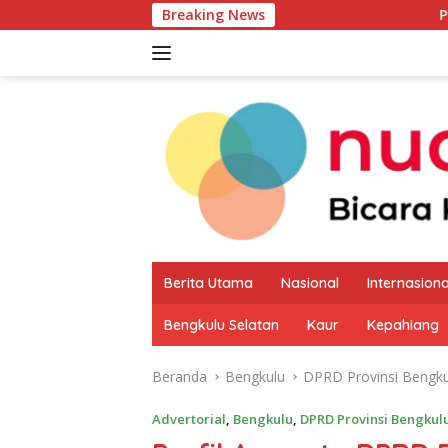
Langsung
Breaking News
Pemkab Kaur Mulai P
ke
konten
Berita Utama
Nasional
Internasiona
Bengkulu Selatan
Kaur
Kepahiang
Beranda
Bengkulu
DPRD Provinsi Bengku
Advertorial
,
Bengkulu
,
DPRD Provinsi Bengkul