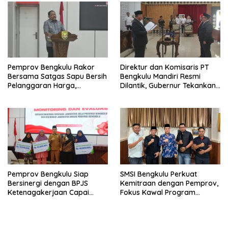
Pemprov Bengkulu Rakor
Direktur dan Komisaris PT
Bersama Satgas Sapu Bersih
Bengkulu Mandiri Resmi
Pelanggaran Harga,
Dilantik, Gubernur Tekankan
Keamanan, dan Mutu
Pentingnya Inovasi
Pangan, Harga TBS Sawit
Masih Jadi Sorotan
Pemprov Bengkulu Siap
SMSI Bengkulu Perkuat
Bersinergi dengan BPJS
Kemitraan dengan Pemprov,
Ketenagakerjaan Capai
Fokus Kawal Program
Target Universal Coverage
Pembangunan
Jamsostek