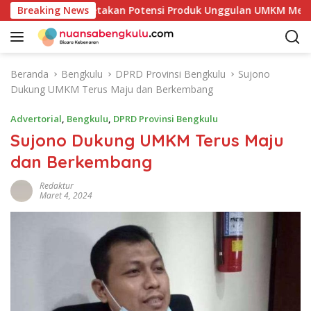
L
b Kaur Mulai Petakan Potensi Produk Unggulan UMKM Melalui K
Breaking News
a
n
g
s
Beranda
Bengkulu
DPRD Provinsi Bengkulu
Sujono
u
Dukung UMKM Terus Maju dan Berkembang
n
g
Advertorial
,
Bengkulu
,
DPRD Provinsi Bengkulu
k
Sujono Dukung UMKM Terus Maju
e
dan Berkembang
k
o
Redaktur
n
Maret 4, 2024
t
e
n