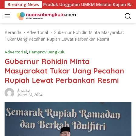
L
etakan Potensi Produk Unggulan UMKM Melalui Kajian Bank Ind
Breaking News
a
n
g
s
Beranda
Advertorial
Gubernur Rohidin Minta Masyarakat
u
Tukar Uang Pecahan Rupiah Lewat Perbankan Resmi
n
g
Advertorial
,
Pemprov Bengkulu
k
Gubernur Rohidin Minta
e
Masyarakat Tukar Uang Pecahan
k
o
Rupiah Lewat Perbankan Resmi
n
t
Redaksi
Maret 18, 2024
e
n