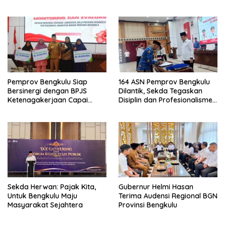
Keamanan, dan Mutu
Pentingnya Inovasi
Pangan, Harga TBS Sawit
Masih Jadi Sorotan
Pemprov Bengkulu Siap
164 ASN Pemprov Bengkulu
Bersinergi dengan BPJS
Dilantik, Sekda Tegaskan
Ketenagakerjaan Capai
Disiplin dan Profesionalisme
Target Universal Coverage
Aparatur
Jamsostek
Sekda Herwan: Pajak Kita,
Gubernur Helmi Hasan
Untuk Bengkulu Maju
Terima Audensi Regional BGN
Masyarakat Sejahtera
Provinsi Bengkulu