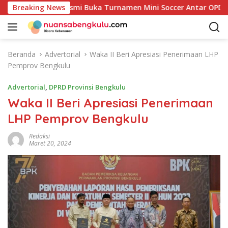
L
Bupati Kaur Resmi Buka Turnamen Mini Soccer Antar OPD
Breaking News
a
n
g
s
Beranda
Advertorial
Waka II Beri Apresiasi Penerimaan LHP
u
Pemprov Bengkulu
n
g
Advertorial
,
DPRD Provinsi Bengkulu
k
Waka II Beri Apresiasi Penerimaan
e
LHP Pemprov Bengkulu
k
o
Redaksi
n
Maret 20, 2024
t
e
n