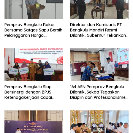
Pemprov Bengkulu Rakor
Direktur dan Komisaris PT
Bersama Satgas Sapu Bersih
Bengkulu Mandiri Resmi
Pelanggaran Harga,
Dilantik, Gubernur Tekankan
Keamanan, dan Mutu
Pentingnya Inovasi
Pangan, Harga TBS Sawit
Masih Jadi Sorotan
Pemprov Bengkulu Siap
164 ASN Pemprov Bengkulu
Bersinergi dengan BPJS
Dilantik, Sekda Tegaskan
Ketenagakerjaan Capai
Disiplin dan Profesionalisme
Target Universal Coverage
Aparatur
Jamsostek