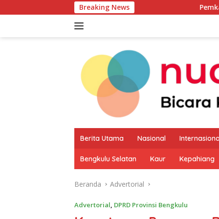
Langsung
Breaking News
Pemkab Kaur Mulai Pet
ke
konten
Berita Utama
Nasional
Internasiona
Bengkulu Selatan
Kaur
Kepahiang
Beranda
Advertorial
Advertorial
,
DPRD Provinsi Bengkulu