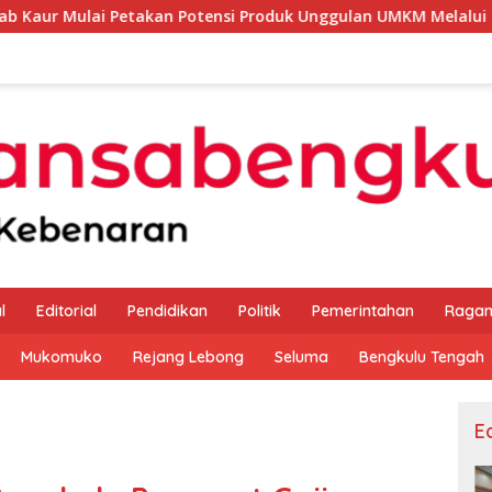
akan Potensi Produk Unggulan UMKM Melalui Kajian Bank Indon
l
Editorial
Pendidikan
Politik
Pemerintahan
Raga
Mukomuko
Rejang Lebong
Seluma
Bengkulu Tengah
Ed