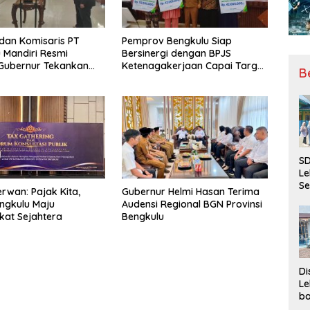
 dan Komisaris PT
Pemprov Bengkulu Siap
 Mandiri Resmi
Bersinergi dengan BPJS
, Gubernur Tekankan
Ketenagakerjaan Capai Target
B
ya Inovasi
Universal Coverage Jamsostek
SD
Le
Se
rwan: Pajak Kita,
Gubernur Helmi Hasan Terima
da
ngkulu Maju
Audensi Regional BGN Provinsi
Bu
at Sejahtera
Bengkulu
Ka
Ja
Di
Le
ba
Be