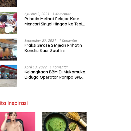
Agustus 3, 2021
1 Komentar
Prihatin Melihat Pelajar Kaur
Mencari Sinyal Hingga ke Tepi
Sungai, Pimpinan DPD RI:
Pemerintah Setempat Mesti
Segera Bertindak
September 27, 2021
1 Komentar
Fraksi Se’ase Se’ijean Prihatin
Kondisi Kaur Saat Ini!
April 13, 2022
1 Komentar
Kelangkaan BBM Di Mukomuko,
Diduga Operator Pompa SPBU
Bandaratu Stok Minyak Sendiri
ita Inspirasi