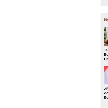
B
Te
Ba
Re
A
d
B