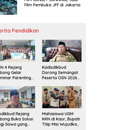
Film Pembuka JFF di Jakarta
erita Pendidikan
N 4 Rejang
Kadisdikbud
bong Gelar
Dorong Semangat
minar Parenting
Peserta OSN 2026
n Deklarasi Anti-
Demi Raih Prestasi
llying,
disdikbud: Patut
di Contoh
sdikbud Rejang
Mahasiswa UGM
bong Buka Solusi
KKN di Kaur, Bupati
gi Siswa yang
Titip Misi Wujudkan
lum Lolos SPMB
Daerah Bebas