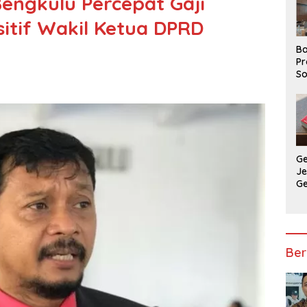
engkulu Percepat Gaji
itif Wakil Ketua DPRD
Ba
Pr
So
P
P
Ba
G
J
G
Ju
Ja
Ber