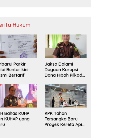
Sampah
erita Hukum
rbaru! Parkir
Jaksa Dalami
lai Buntar kini
Dugaan Korupsi
smi Bertarif
Dana Hibah Pilkada
2024 di Bawaslu
Kaur
PH Bahas KUHP
KPK Tahan
an KUHAP yang
Tersangka Baru
aru
Proyek Kereta Api
Medan