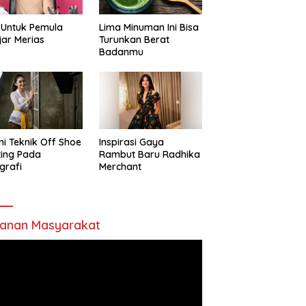
 Untuk Pemula
Lima Minuman Ini Bisa
jar Merias
Turunkan Berat
Badanmu
ni Teknik Off Shoe
Inspirasi Gaya
ting Pada
Rambut Baru Radhika
grafi
Merchant
anan Masyarakat
utar
o