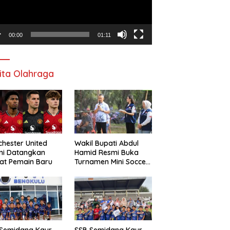
00:00
01:11
ita Olahraga
hester United
Wakil Bupati Abdul
mi Datangkan
Hamid Resmi Buka
at Pemain Baru
Turnamen Mini Soccer
Awat Mata Cup VI
 Semidang Kaur
SSB Semidang Kaur