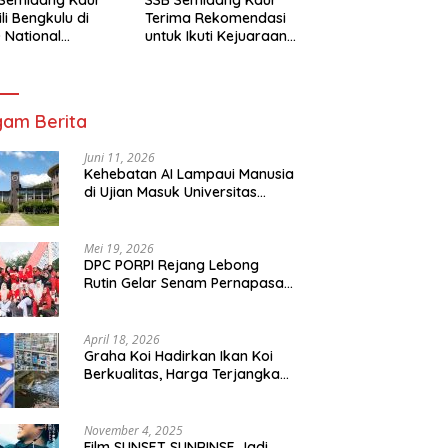
li Bengkulu di
Terima Rekomendasi
 National
untuk Ikuti Kejuaraan
mpionship 2026
Nasional Garuda Anak
arta
Nusantara 2026
am Berita
Juni 11, 2026
Kehebatan AI Lampaui Manusia
di Ujian Masuk Universitas
Tersulit Jepang
Mei 19, 2026
DPC PORPI Rejang Lebong
Rutin Gelar Senam Pernapasan
di Setia Negara Curup
April 18, 2026
Graha Koi Hadirkan Ikan Koi
Berkualitas, Harga Terjangkau
untuk Semua Kalangan
November 4, 2025
Film SUNSET SUNRINSE Jadi