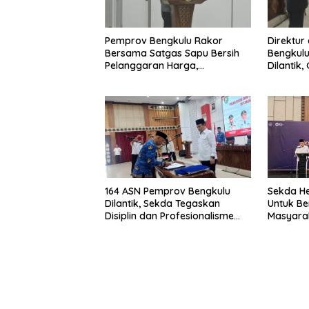
Pemprov Bengkulu Rakor
Direktur
Bersama Satgas Sapu Bersih
Bengkulu
Pelanggaran Harga,
Dilantik
Keamanan, dan Mutu Pangan,
Pentingn
Harga TBS Sawit Masih Jadi
Sorotan
164 ASN Pemprov Bengkulu
Sekda He
Dilantik, Sekda Tegaskan
Untuk Be
Disiplin dan Profesionalisme
Masyarak
Aparatur