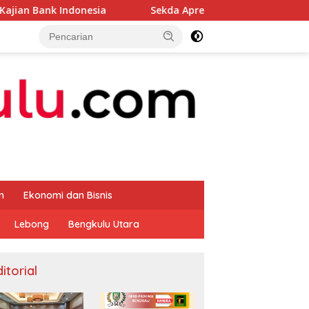
esia
Sekda Apresiasi Inspektorat Provinsi Bengkulu D
m
Ekonomi dan Bisnis
Lebong
Bengkulu Utara
itorial