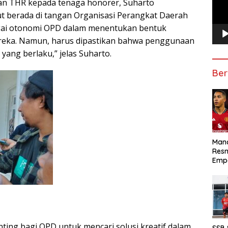
n THR kepada tenaga honorer, Suharto
 berada di tangan Organisasi Perangkat Daerah
gai otonomi OPD dalam menentukan bentuk
ereka. Namun, harus dipastikan bahwa penggunaan
yang berlaku,” jelas Suharto.
Ber
Manc
Res
Emp
ng bagi OPD untuk mencari solusi kreatif dalam
SSB