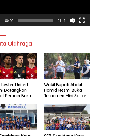
00:00
01:11
ita Olahraga
hester United
Wakil Bupati Abdul
mi Datangkan
Hamid Resmi Buka
at Pemain Baru
Turnamen Mini Soccer
Awat Mata Cup VI
 Semidang Kaur
SSB Semidang Kaur