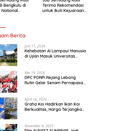
li Bengkulu di
Terima Rekomendasi
 National
untuk Ikuti Kejuaraan
mpionship 2026
Nasional Garuda Anak
arta
Nusantara 2026
am Berita
Juni 11, 2026
Kehebatan AI Lampaui Manusia
di Ujian Masuk Universitas
Tersulit Jepang
Mei 19, 2026
DPC PORPI Rejang Lebong
Rutin Gelar Senam Pernapasan
di Setia Negara Curup
April 18, 2026
Graha Koi Hadirkan Ikan Koi
Berkualitas, Harga Terjangkau
untuk Semua Kalangan
November 4, 2025
Film SUNSET SUNRINSE Jadi