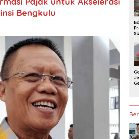
masi Pajak untuk Akselerasi
insi Bengkulu
Ba
Pr
So
P
P
Ba
G
J
G
Ju
Ja
Ber