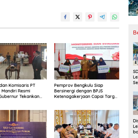
B
SD
Le
Se
 dan Komisaris PT
Pemprov Bengkulu Siap
da
 Mandiri Resmi
Bersinergi dengan BPJS
Bu
, Gubernur Tekankan
Ketenagakerjaan Capai Target
Ka
ya Inovasi
Universal Coverage Jamsostek
Ja
Di
Le
ba
Be