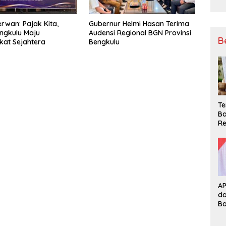
rwan: Pajak Kita,
Gubernur Helmi Hasan Terima
ngkulu Maju
Audensi Regional BGN Provinsi
B
at Sejahtera
Bengkulu
Te
Ba
Re
A
d
B