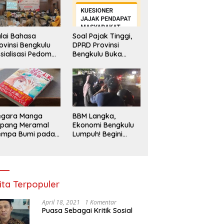
lai Bahasa
Soal Pajak Tinggi,
ovinsi Bengkulu
DPRD Provinsi
sialisasi Pedoman
Bengkulu Buka
engawasan
Layanan
enggunaan
Pengaduan
hasa Indonesia
Masyarakat
egara Manga
BBM Langka,
epang Meramal
Ekonomi Bengkulu
empa Bumi pada
Lumpuh! Begini
li 2025, Semua
Penjelasan
di Heboh
Gubernur
ita Terpopuler
April 18, 2021
1 Komentar
Puasa Sebagai Kritik Sosial