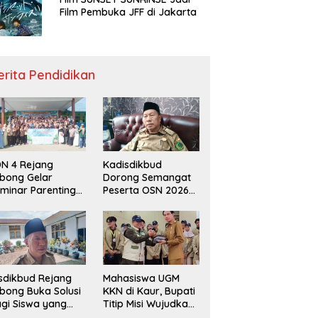
Film Pembuka JFF di Jakarta
erita Pendidikan
N 4 Rejang
Kadisdikbud
bong Gelar
Dorong Semangat
minar Parenting
Peserta OSN 2026
n Deklarasi Anti-
Demi Raih Prestasi
llying,
disdikbud: Patut
di Contoh
sdikbud Rejang
Mahasiswa UGM
bong Buka Solusi
KKN di Kaur, Bupati
gi Siswa yang
Titip Misi Wujudkan
lum Lolos SPMB
Daerah Bebas