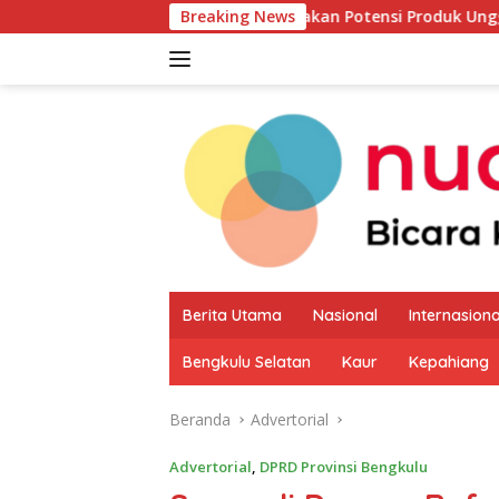
Langsung
kab Kaur Mulai Petakan Potensi Produk Unggulan UMKM Melalui
Breaking News
ke
konten
Berita Utama
Nasional
Internasiona
Bengkulu Selatan
Kaur
Kepahiang
Beranda
Advertorial
Advertorial
,
DPRD Provinsi Bengkulu