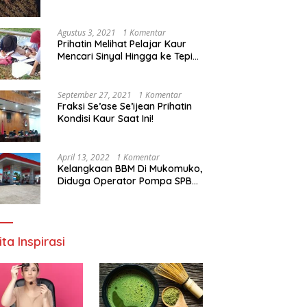
Agustus 3, 2021
1 Komentar
Prihatin Melihat Pelajar Kaur
Mencari Sinyal Hingga ke Tepi
Sungai, Pimpinan DPD RI:
Pemerintah Setempat Mesti
Segera Bertindak
September 27, 2021
1 Komentar
Fraksi Se’ase Se’ijean Prihatin
Kondisi Kaur Saat Ini!
April 13, 2022
1 Komentar
Kelangkaan BBM Di Mukomuko,
Diduga Operator Pompa SPBU
Bandaratu Stok Minyak Sendiri
ita Inspirasi