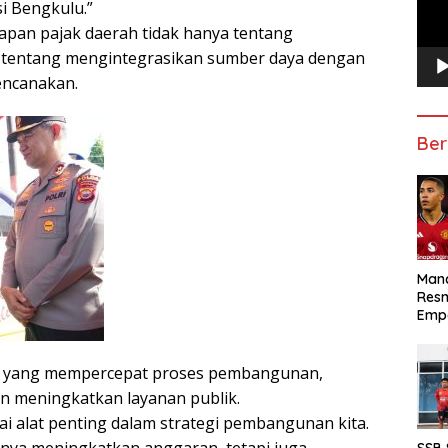
i Bengkulu.”
pan pajak daerah tidak hanya tentang
a tentang mengintegrasikan sumber daya dengan
encanakan.
Ber
Manc
Res
Emp
rgi yang mempercepat proses pembangunan,
 meningkatkan layanan publik.
ai alat penting dalam strategi pembangunan kita.
anya meningkatkan anggaran, tetapi juga
SSB