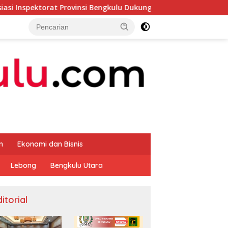
rovinsi Bengkulu Dukung Gerakan Donor Darah
Bupati R
m
Ekonomi dan Bisnis
Lebong
Bengkulu Utara
itorial