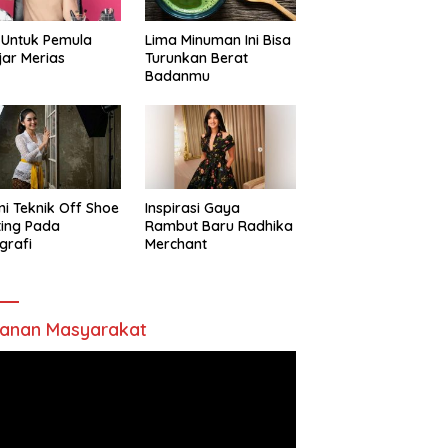
 Untuk Pemula
Lima Minuman Ini Bisa
jar Merias
Turunkan Berat
Badanmu
ni Teknik Off Shoe
Inspirasi Gaya
ting Pada
Rambut Baru Radhika
grafi
Merchant
anan Masyarakat
utar
o