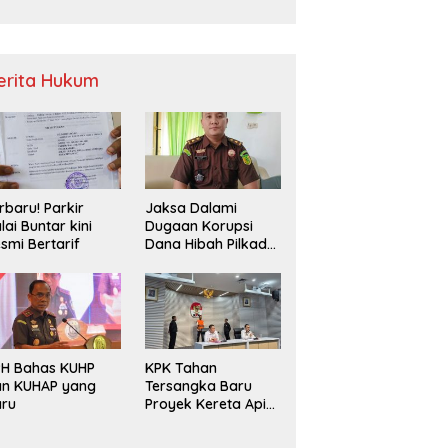
Sampah
erita Hukum
rbaru! Parkir
Jaksa Dalami
lai Buntar kini
Dugaan Korupsi
smi Bertarif
Dana Hibah Pilkada
2024 di Bawaslu
Kaur
PH Bahas KUHP
KPK Tahan
an KUHAP yang
Tersangka Baru
aru
Proyek Kereta Api
Medan