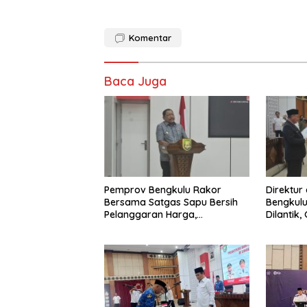
Komentar
Baca Juga
Pemprov Bengkulu Rakor
Direktur
Bersama Satgas Sapu Bersih
Bengkulu
Pelanggaran Harga,
Dilantik
Keamanan, dan Mutu Pangan,
Pentingn
Harga TBS Sawit Masih Jadi
Sorotan