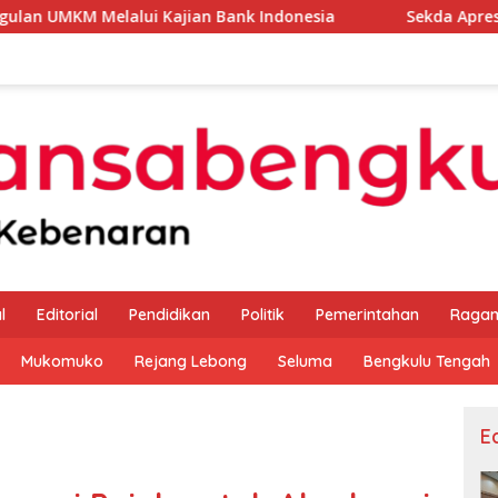
 Kajian Bank Indonesia
Sekda Apresiasi Inspektorat P
l
Editorial
Pendidikan
Politik
Pemerintahan
Raga
Mukomuko
Rejang Lebong
Seluma
Bengkulu Tengah
Ed