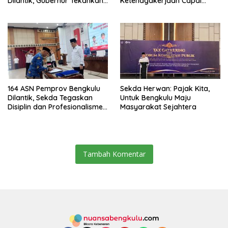
Dilantik, Gubernur Tekankan
Ketenagakerjaan Capai
Pentingnya Inovasi
Target Universal Coverage
Jamsostek
164 ASN Pemprov Bengkulu
Sekda Herwan: Pajak Kita,
Dilantik, Sekda Tegaskan
Untuk Bengkulu Maju
Disiplin dan Profesionalisme
Masyarakat Sejahtera
Aparatur
Tambah Komentar