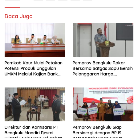
Baca Juga
Pemkab Kaur Mulai Petakan
Pemprov Bengkulu Rakor
Potensi Produk Unggulan
Bersama Satgas Sapu Bersih
UMKM Melalui Kajian Bank
Pelanggaran Harga,
Indonesia
Keamanan, dan Mutu
Pangan, Harga TBS Sawit
Masih Jadi Sorotan
Direktur dan Komisaris PT
Pemprov Bengkulu Siap
Bengkulu Mandiri Resmi
Bersinergi dengan BPJS