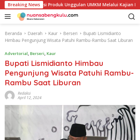
L
 Petakan Potensi Produk Unggulan UMKM Melalui Kajian Bank 
Breaking News
a
n
g
s
Beranda
Daerah
Kaur
Berseri
Bupati Lismidianto
u
Himbau Pengunjung Wisata Patuhi Rambu-Rambu Saat Liburan
n
g
Advertorial
,
Berseri
,
Kaur
k
Bupati Lismidianto Himbau
e
Pengunjung Wisata Patuhi Rambu-
k
o
Rambu Saat Liburan
n
t
Redaksi
April 12, 2024
e
n