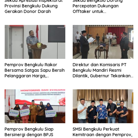
Sekda Apresiasi Inspektorat
Sekda Bengkulu Dorong
Provinsi Bengkulu Dukung
Percepatan Dukungan
Gerakan Donor Darah
Offtaker untuk
Pembangunan TPST Regional
Pemprov Bengkulu Rakor
Direktur dan Komisaris PT
Bersama Satgas Sapu Bersih
Bengkulu Mandiri Resmi
Pelanggaran Harga,
Dilantik, Gubernur Tekankan
Keamanan, dan Mutu
Pentingnya Inovasi
Pangan, Harga TBS Sawit
Masih Jadi Sorotan
Pemprov Bengkulu Siap
SMSI Bengkulu Perkuat
Bersinergi dengan BPJS
Kemitraan dengan Pemprov,