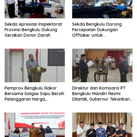
Sekda Apresiasi Inspektorat
Sekda Bengkulu Dorong
Provinsi Bengkulu Dukung
Percepatan Dukungan
Gerakan Donor Darah
Offtaker untuk
Pembangunan TPST Regional
Pemprov Bengkulu Rakor
Direktur dan Komisaris PT
Bersama Satgas Sapu Bersih
Bengkulu Mandiri Resmi
Pelanggaran Harga,
Dilantik, Gubernur Tekankan
Keamanan, dan Mutu
Pentingnya Inovasi
Pangan, Harga TBS Sawit
Masih Jadi Sorotan