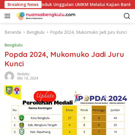
L
akan Potensi Produk Unggulan UMKM Melalui Kajian Bank Indon
Breaking News
a
n
g
s
Beranda
Bengkulu
Popda 2024, Mukomuko Jadi Juru Kunci
u
n
Bengkulu
g
Popda 2024, Mukomuko Jadi Juru
k
Kunci
e
k
Redaksi
o
Mei 18, 2024
n
t
e
n