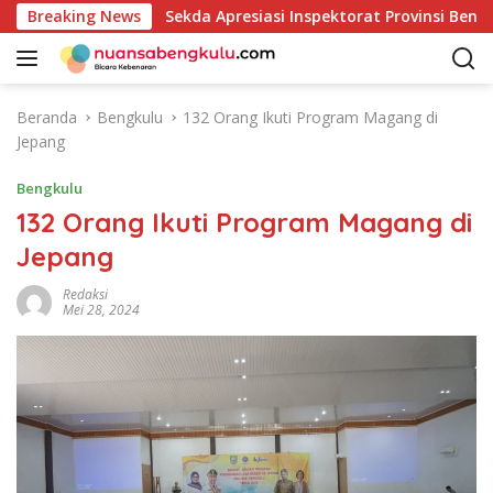
L
ndonesia
Breaking News
Sekda Apresiasi Inspektorat Provinsi Bengku
a
n
g
s
Beranda
Bengkulu
132 Orang Ikuti Program Magang di
u
Jepang
n
g
Bengkulu
k
132 Orang Ikuti Program Magang di
e
Jepang
k
o
Redaksi
n
Mei 28, 2024
t
e
n