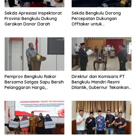
Sekda Apresiasi Inspektorat
Sekda Bengkulu Dorong
Provinsi Bengkulu Dukung
Percepatan Dukungan
Gerakan Donor Darah
Offtaker untuk
Pembangunan TPST Regional
Pemprov Bengkulu Rakor
Direktur dan Komisaris PT
Bersama Satgas Sapu Bersih
Bengkulu Mandiri Resmi
Pelanggaran Harga,
Dilantik, Gubernur Tekankan
Keamanan, dan Mutu
Pentingnya Inovasi
Pangan, Harga TBS Sawit
Masih Jadi Sorotan