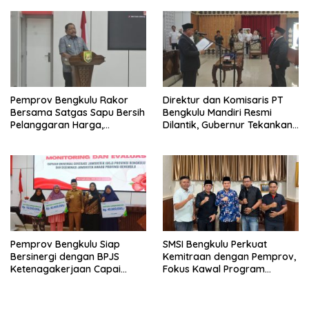
Pemprov Bengkulu Rakor
Direktur dan Komisaris PT
Bersama Satgas Sapu Bersih
Bengkulu Mandiri Resmi
Pelanggaran Harga,
Dilantik, Gubernur Tekankan
Keamanan, dan Mutu
Pentingnya Inovasi
Pangan, Harga TBS Sawit
Masih Jadi Sorotan
Pemprov Bengkulu Siap
SMSI Bengkulu Perkuat
Bersinergi dengan BPJS
Kemitraan dengan Pemprov,
Ketenagakerjaan Capai
Fokus Kawal Program
Target Universal Coverage
Pembangunan
Jamsostek