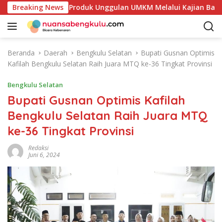
L
etakan Potensi Produk Unggulan UMKM Melalui Kajian Bank Ind
Breaking News
a
n
g
s
Beranda
Daerah
Bengkulu Selatan
Bupati Gusnan Optimis
u
Kafilah Bengkulu Selatan Raih Juara MTQ ke-36 Tingkat Provinsi
n
g
Bengkulu Selatan
k
Bupati Gusnan Optimis Kafilah
e
Bengkulu Selatan Raih Juara MTQ
k
o
ke-36 Tingkat Provinsi
n
t
Redaksi
Juni 6, 2024
e
n