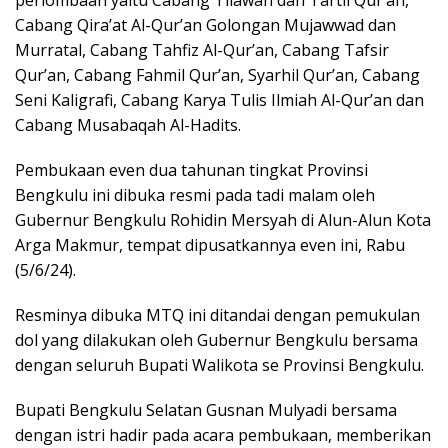
perlombaan yaitu Cabang Tilawah dan Tartil Qur’an,
Cabang Qira’at Al-Qur’an Golongan Mujawwad dan
Murratal, Cabang Tahfiz Al-Qur’an, Cabang Tafsir
Qur’an, Cabang Fahmil Qur’an,
Syarhil Qur’an, Cabang
Seni Kaligrafi, Cabang Karya Tulis Ilmiah Al-Qur’an dan
Cabang Musabaqah Al-Hadits.
Pembukaan even dua tahunan tingkat Provinsi
Bengkulu ini dibuka resmi pada tadi malam oleh
Gubernur Bengkulu Rohidin Mersyah di Alun-Alun Kota
Arga Makmur, tempat dipusatkannya even ini, Rabu
(5/6/24).
Resminya dibuka MTQ ini ditandai dengan pemukulan
dol yang dilakukan oleh Gubernur Bengkulu bersama
dengan seluruh Bupati Walikota se Provinsi Bengkulu.
Bupati Bengkulu Selatan Gusnan Mulyadi bersama
dengan istri hadir pada acara pembukaan, memberikan