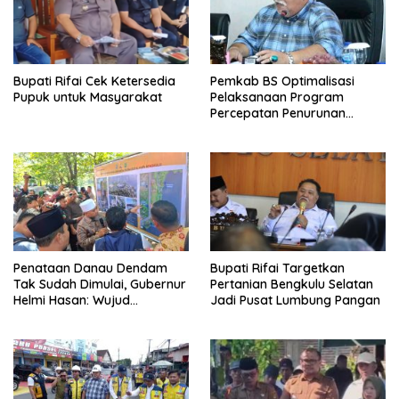
Bupati Rifai Cek Ketersedia
Pemkab BS Optimalisasi
Pupuk untuk Masyarakat
Pelaksanaan Program
Percepatan Penurunan
Stunting
Penataan Danau Dendam
Bupati Rifai Targetkan
Tak Sudah Dimulai, Gubernur
Pertanian Bengkulu Selatan
Helmi Hasan: Wujud
Jadi Pusat Lumbung Pangan
Transformasi Pariwisata
Bengkulu yang Modern dan
Berdaya Saing