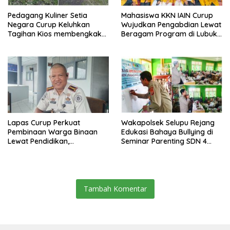
Pedagang Kuliner Setia
Mahasiswa KKN IAIN Curup
Negara Curup Keluhkan
Wujudkan Pengabdian Lewat
Tagihan Kios membengkak
Beragam Program di Lubuk
dan Minimnya Fasilitas
Ubar
Lapas Curup Perkuat
Wakapolsek Selupu Rejang
Pembinaan Warga Binaan
Edukasi Bahaya Bullying di
Lewat Pendidikan,
Seminar Parenting SDN 4
Keterampilan, hingga
Rejang Lebong
Kesenian
Tambah Komentar