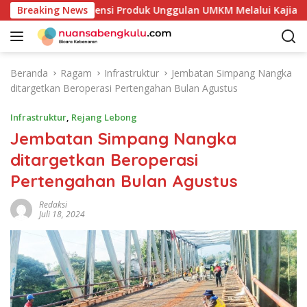
L
ai Petakan Potensi Produk Unggulan UMKM Melalui Kajian Ban
Breaking News
a
n
g
s
Beranda
Ragam
Infrastruktur
Jembatan Simpang Nangka
u
ditargetkan Beroperasi Pertengahan Bulan Agustus
n
g
Infrastruktur
,
Rejang Lebong
k
Jembatan Simpang Nangka
e
ditargetkan Beroperasi
k
o
Pertengahan Bulan Agustus
n
t
Redaksi
Juli 18, 2024
e
n