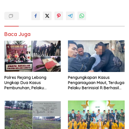
Baca Juga
Polres Rejang Lebong
Pengungkapan Kasus
Ungkap Dua Kasus
Penganiayaan Maut, Terduga
Pembunuhan, Pelaku
Pelaku Berinisial R Berhasil
Terancam 15 Tahun Penjara
Ditangkap