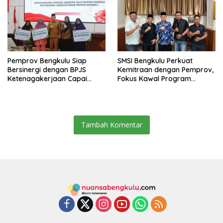
Masih Jadi Sorotan
Pemprov Bengkulu Siap
SMSI Bengkulu Perkuat
Bersinergi dengan BPJS
Kemitraan dengan Pemprov,
Ketenagakerjaan Capai
Fokus Kawal Program
Target Universal Coverage
Pembangunan
Jamsostek
Tambah Komentar