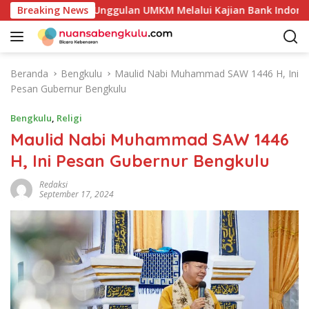
L
otensi Produk Unggulan UMKM Melalui Kajian Bank Indonesia
Breaking News
a
n
g
s
Beranda
Bengkulu
Maulid Nabi Muhammad SAW 1446 H, Ini
u
Pesan Gubernur Bengkulu
n
g
Bengkulu
,
Religi
k
Maulid Nabi Muhammad SAW 1446
e
H, Ini Pesan Gubernur Bengkulu
k
o
Redaksi
n
September 17, 2024
t
e
n