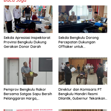
Baca Juga
Sekda Apresiasi Inspektorat
Sekda Bengkulu Dorong
Provinsi Bengkulu Dukung
Percepatan Dukungan
Gerakan Donor Darah
Offtaker untuk
Pembangunan TPST Regional
Pemprov Bengkulu Rakor
Direktur dan Komisaris PT
Bersama Satgas Sapu Bersih
Bengkulu Mandiri Resmi
Pelanggaran Harga,
Dilantik, Gubernur Tekankan
Keamanan, dan Mutu
Pentingnya Inovasi
Pangan, Harga TBS Sawit