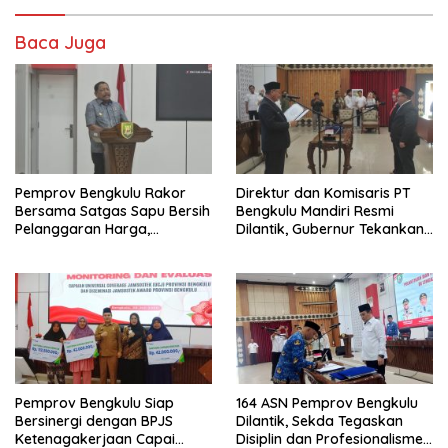
Baca Juga
Pemprov Bengkulu Rakor
Direktur dan Komisaris PT
Bersama Satgas Sapu Bersih
Bengkulu Mandiri Resmi
Pelanggaran Harga,
Dilantik, Gubernur Tekankan
Keamanan, dan Mutu
Pentingnya Inovasi
Pangan, Harga TBS Sawit
Masih Jadi Sorotan
Pemprov Bengkulu Siap
164 ASN Pemprov Bengkulu
Bersinergi dengan BPJS
Dilantik, Sekda Tegaskan
Ketenagakerjaan Capai
Disiplin dan Profesionalisme