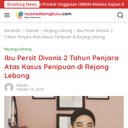
L
Petakan Potensi Produk Unggulan UMKM Melalui Kajian Bank I
Breaking News
a
n
g
s
Beranda
Daerah
Rejang Lebong
Ibu Persit Divonis 2
u
Tahun Penjara Atas Kasus Penipuan di Rejang Lebong
n
g
Rejang Lebong
k
Ibu Persit Divonis 2 Tahun Penjara
e
Atas Kasus Penipuan di Rejang
k
o
Lebong
n
t
Redaksi
Oktober 19, 2024
e
n