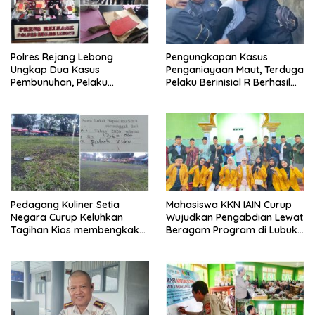
Polres Rejang Lebong
Pengungkapan Kasus
Ungkap Dua Kasus
Penganiayaan Maut, Terduga
Pembunuhan, Pelaku
Pelaku Berinisial R Berhasil
Terancam 15 Tahun Penjara
Ditangkap
Pedagang Kuliner Setia
Mahasiswa KKN IAIN Curup
Negara Curup Keluhkan
Wujudkan Pengabdian Lewat
Tagihan Kios membengkak
Beragam Program di Lubuk
dan Minimnya Fasilitas
Ubar