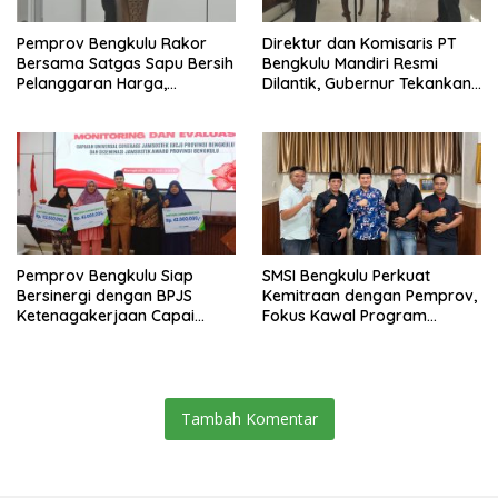
Pemprov Bengkulu Rakor
Direktur dan Komisaris PT
Bersama Satgas Sapu Bersih
Bengkulu Mandiri Resmi
Pelanggaran Harga,
Dilantik, Gubernur Tekankan
Keamanan, dan Mutu
Pentingnya Inovasi
Pangan, Harga TBS Sawit
Masih Jadi Sorotan
Pemprov Bengkulu Siap
SMSI Bengkulu Perkuat
Bersinergi dengan BPJS
Kemitraan dengan Pemprov,
Ketenagakerjaan Capai
Fokus Kawal Program
Target Universal Coverage
Pembangunan
Jamsostek
Tambah Komentar