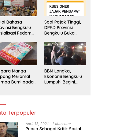
lai Bahasa
Soal Pajak Tinggi,
ovinsi Bengkulu
DPRD Provinsi
sialisasi Pedoman
Bengkulu Buka
engawasan
Layanan
enggunaan
Pengaduan
hasa Indonesia
Masyarakat
egara Manga
BBM Langka,
epang Meramal
Ekonomi Bengkulu
empa Bumi pada
Lumpuh! Begini
li 2025, Semua
Penjelasan
di Heboh
Gubernur
ita Terpopuler
April 18, 2021
1 Komentar
Puasa Sebagai Kritik Sosial