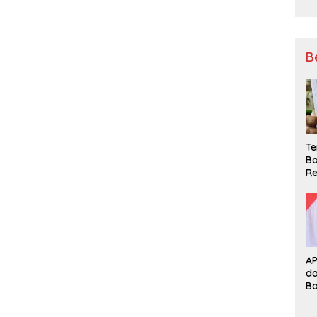
B
Te
Ba
Re
A
d
B