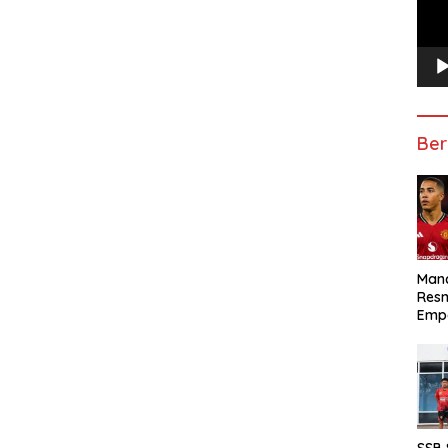
Ber
Manc
Res
Emp
SSB