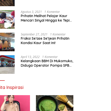
Agustus 3, 2021
1 Komentar
Prihatin Melihat Pelajar Kaur
Mencari Sinyal Hingga ke Tepi
Sungai, Pimpinan DPD RI:
Pemerintah Setempat Mesti
Segera Bertindak
September 27, 2021
1 Komentar
Fraksi Se’ase Se’ijean Prihatin
Kondisi Kaur Saat Ini!
April 13, 2022
1 Komentar
Kelangkaan BBM Di Mukomuko,
Diduga Operator Pompa SPBU
Bandaratu Stok Minyak Sendiri
ita Inspirasi