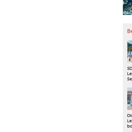
B
SD
Le
Se
da
Bu
Ka
Ja
Di
Le
ba
Be