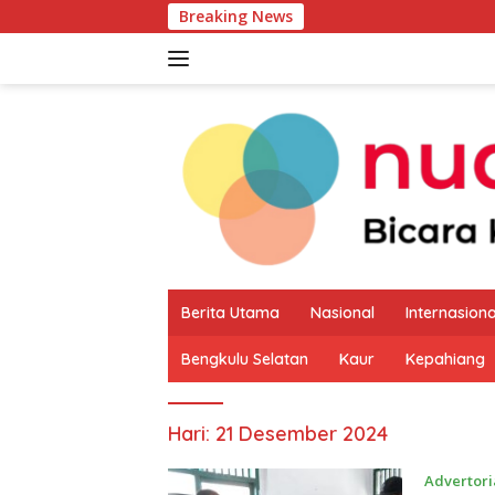
Langsung
Breaking News
Pemkab K
ke
konten
Berita Utama
Nasional
Internasiona
Bengkulu Selatan
Kaur
Kepahiang
Hari:
21 Desember 2024
Advertori