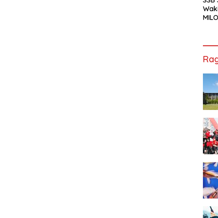
Waki
MILO
Cha
Jak
Rag