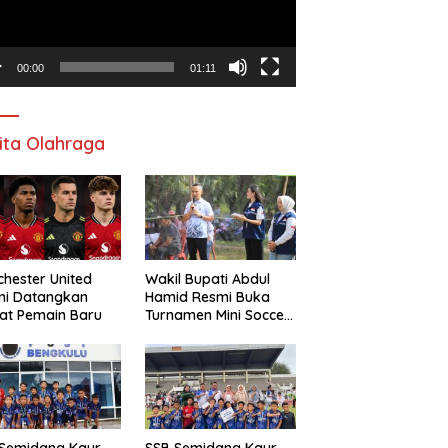
00:00
01:11
ita Olahraga
hester United
Wakil Bupati Abdul
mi Datangkan
Hamid Resmi Buka
at Pemain Baru
Turnamen Mini Soccer
Awat Mata Cup VI
 Semidang Kaur
SSB Semidang Kaur