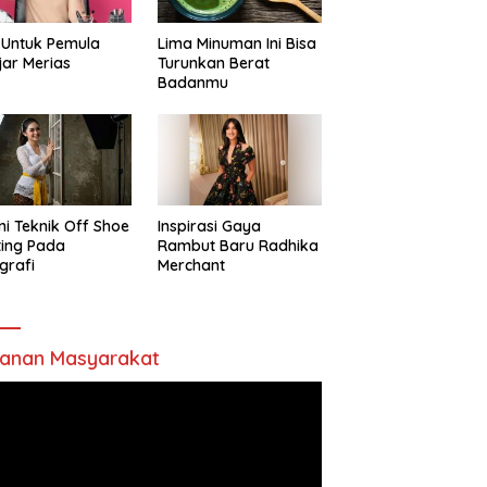
 Untuk Pemula
Lima Minuman Ini Bisa
jar Merias
Turunkan Berat
Badanmu
ni Teknik Off Shoe
Inspirasi Gaya
ting Pada
Rambut Baru Radhika
grafi
Merchant
anan Masyarakat
utar
o