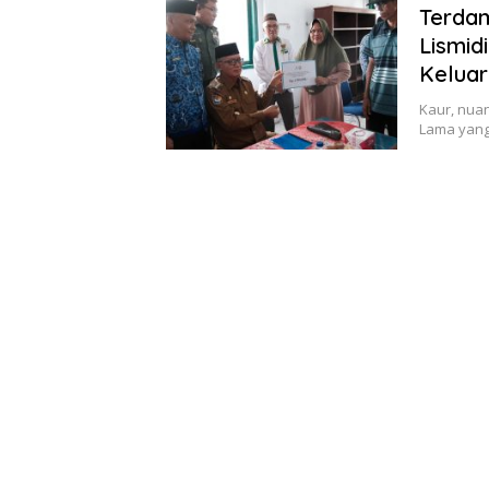
Terda
Lismid
Kelua
Kaur, nua
Lama yan