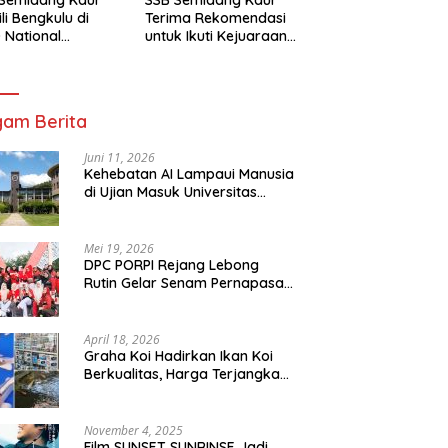
li Bengkulu di
Terima Rekomendasi
 National
untuk Ikuti Kejuaraan
mpionship 2026
Nasional Garuda Anak
arta
Nusantara 2026
am Berita
Juni 11, 2026
Kehebatan AI Lampaui Manusia
di Ujian Masuk Universitas
Tersulit Jepang
Mei 19, 2026
DPC PORPI Rejang Lebong
Rutin Gelar Senam Pernapasan
di Setia Negara Curup
April 18, 2026
Graha Koi Hadirkan Ikan Koi
Berkualitas, Harga Terjangkau
untuk Semua Kalangan
November 4, 2025
Film SUNSET SUNRINSE Jadi