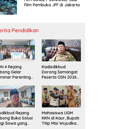
Film Pembuka JFF di Jakarta
erita Pendidikan
N 4 Rejang
Kadisdikbud
bong Gelar
Dorong Semangat
minar Parenting
Peserta OSN 2026
n Deklarasi Anti-
Demi Raih Prestasi
llying,
disdikbud: Patut
di Contoh
sdikbud Rejang
Mahasiswa UGM
bong Buka Solusi
KKN di Kaur, Bupati
gi Siswa yang
Titip Misi Wujudkan
lum Lolos SPMB
Daerah Bebas