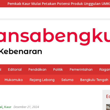
aur Mulai Petakan Potensi Produk Unggulan UMKM Melalui Kaji
l
Editorial
Pendidikan
Politik
Pemerintahan
Raga
Mukomuko
Rejang Lebong
Seluma
Bengkulu Tengah
Ed
al
,
Kaur
Desember 21, 2024