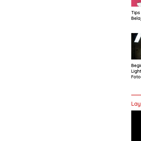
Tips
Bela
Begi
Ligh
Foto
Lay
Pem
Vide