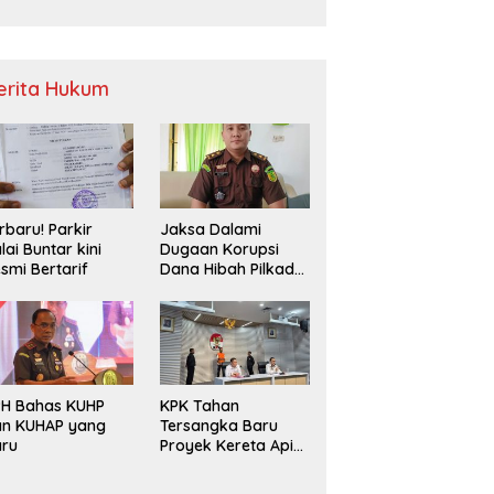
Sampah
erita Hukum
rbaru! Parkir
Jaksa Dalami
lai Buntar kini
Dugaan Korupsi
smi Bertarif
Dana Hibah Pilkada
2024 di Bawaslu
Kaur
PH Bahas KUHP
KPK Tahan
an KUHAP yang
Tersangka Baru
aru
Proyek Kereta Api
Medan