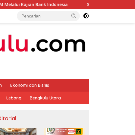
an Bank Indonesia
Sekda Apresiasi Inspektorat Provin
m
Ekonomi dan Bisnis
Lebong
Bengkulu Utara
itorial