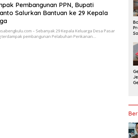
mpak Pembangunan PPN, Bupati
ianto Salurkan Bantuan ke 29 Kepala
rga
Ba
Pr
nsabengkulu.com – Sebanyak 29 Kepala Keluarga Desa Pasar
So
g terdampak pembangunan Pelabuhan Perikanan…
P
P
Ba
G
J
G
Ju
Ja
Ber