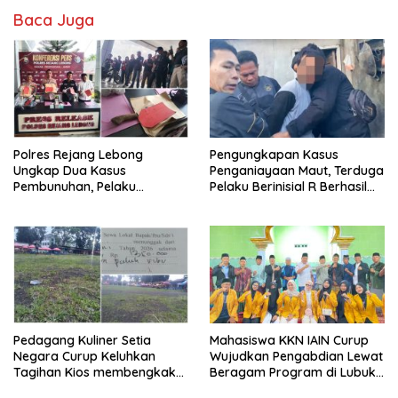
Baca Juga
Polres Rejang Lebong
Pengungkapan Kasus
Ungkap Dua Kasus
Penganiayaan Maut, Terduga
Pembunuhan, Pelaku
Pelaku Berinisial R Berhasil
Terancam 15 Tahun Penjara
Ditangkap
Pedagang Kuliner Setia
Mahasiswa KKN IAIN Curup
Negara Curup Keluhkan
Wujudkan Pengabdian Lewat
Tagihan Kios membengkak
Beragam Program di Lubuk
dan Minimnya Fasilitas
Ubar