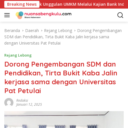
L
 Potensi Produk Unggulan UMKM Melalui Kajian Bank Indonesi
Breaking News
a
n
g
s
Beranda
Daerah
Rejang Lebong
Dorong Pengembangan
u
SDM dan Pendidikan, Tirta Bukit Kaba Jalin kerjasa sama
n
dengan Universitas Pat Petulai
g
k
Rejang Lebong
e
Dorong Pengembangan SDM dan
k
Pendidikan, Tirta Bukit Kaba Jalin
o
n
kerjasa sama dengan Universitas
t
Pat Petulai
e
n
Redaksi
Januari 12, 2025