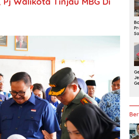
Pj Walikota Tinjau MBG Di
Ba
Pr
So
P
P
Ba
G
J
G
Ju
Ja
Ber