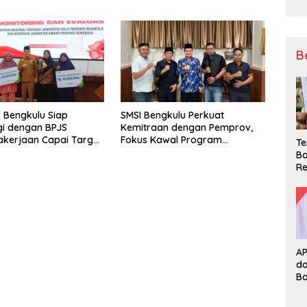
ional
Keamanan, dan Mutu Pangan,
Harga TBS Sawit Masih Jadi
Sorotan
B
 Bengkulu Siap
SMSI Bengkulu Perkuat
gi dengan BPJS
Kemitraan dengan Pemprov,
kerjaan Capai Target
Fokus Kawal Program
Te
l Coverage Jamsostek
Pembangunan
Ba
Re
A
d
B