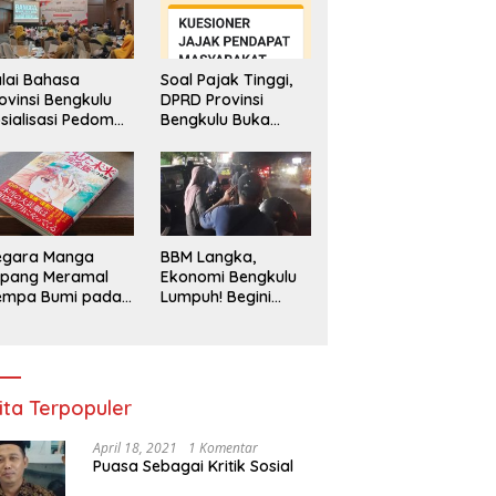
lai Bahasa
Soal Pajak Tinggi,
ovinsi Bengkulu
DPRD Provinsi
sialisasi Pedoman
Bengkulu Buka
engawasan
Layanan
enggunaan
Pengaduan
hasa Indonesia
Masyarakat
egara Manga
BBM Langka,
epang Meramal
Ekonomi Bengkulu
empa Bumi pada
Lumpuh! Begini
li 2025, Semua
Penjelasan
di Heboh
Gubernur
ita Terpopuler
April 18, 2021
1 Komentar
Puasa Sebagai Kritik Sosial