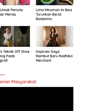
 Untuk Pemula
Lima Minuman Ini Bisa
jar Merias
Turunkan Berat
Badanmu
ni Teknik Off Shoe
Inspirasi Gaya
ting Pada
Rambut Baru Radhika
grafi
Merchant
anan Masyarakat
utar
o