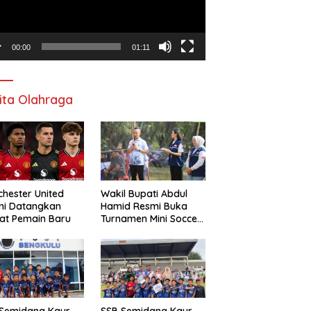
00:00
01:11
ita Olahraga
hester United
Wakil Bupati Abdul
mi Datangkan
Hamid Resmi Buka
at Pemain Baru
Turnamen Mini Soccer
Awat Mata Cup VI
 Semidang Kaur
SSB Semidang Kaur