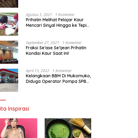
Agustus 3, 2021
1 Komentar
Prihatin Melihat Pelajar Kaur
Mencari Sinyal Hingga ke Tepi
Sungai, Pimpinan DPD RI:
Pemerintah Setempat Mesti
Segera Bertindak
September 27, 2021
1 Komentar
Fraksi Se’ase Se’ijean Prihatin
Kondisi Kaur Saat Ini!
April 13, 2022
1 Komentar
Kelangkaan BBM Di Mukomuko,
Diduga Operator Pompa SPBU
Bandaratu Stok Minyak Sendiri
ita Inspirasi