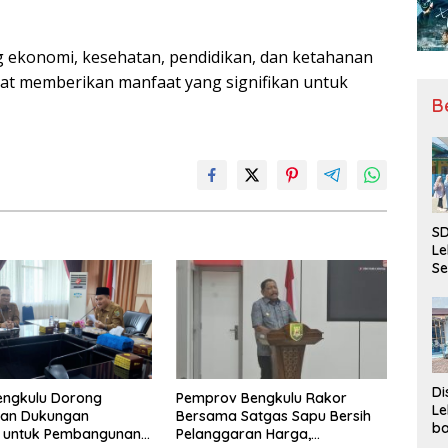
 ekonomi, kesehatan, pendidikan, dan ketahanan
t memberikan manfaat yang signifikan untuk
B
SD
Le
Se
da
Bu
Ka
Ja
Di
engkulu Dorong
Pemprov Bengkulu Rakor
Le
tan Dukungan
Bersama Satgas Sapu Bersih
ba
r untuk Pembangunan
Pelanggaran Harga,
Be