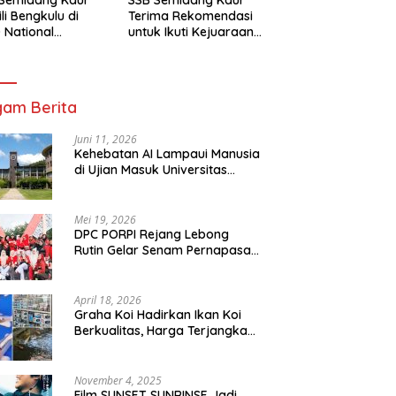
li Bengkulu di
Terima Rekomendasi
 National
untuk Ikuti Kejuaraan
mpionship 2026
Nasional Garuda Anak
arta
Nusantara 2026
am Berita
Juni 11, 2026
Kehebatan AI Lampaui Manusia
di Ujian Masuk Universitas
Tersulit Jepang
Mei 19, 2026
DPC PORPI Rejang Lebong
Rutin Gelar Senam Pernapasan
di Setia Negara Curup
April 18, 2026
Graha Koi Hadirkan Ikan Koi
Berkualitas, Harga Terjangkau
untuk Semua Kalangan
November 4, 2025
Film SUNSET SUNRINSE Jadi