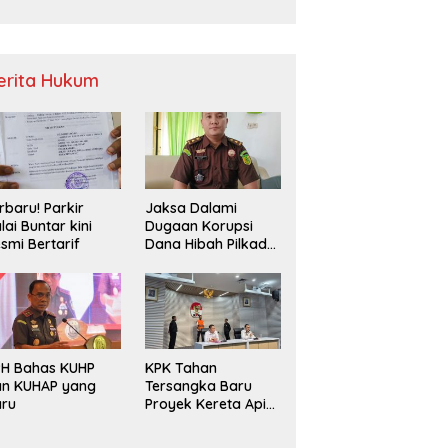
Sampah
erita Hukum
rbaru! Parkir
Jaksa Dalami
lai Buntar kini
Dugaan Korupsi
smi Bertarif
Dana Hibah Pilkada
2024 di Bawaslu
Kaur
PH Bahas KUHP
KPK Tahan
an KUHAP yang
Tersangka Baru
aru
Proyek Kereta Api
Medan