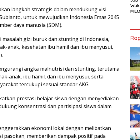
Waki
kan langkah strategis dalam mendukung visi
MILO
 Subianto, untuk mewujudkan Indonesia Emas 2045
Cha
Jak
ber daya manusia (SDM).
Rag
masalah gizi buruk dan stunting di Indonesia,
-anak, kesehatan ibu hamil dan ibu menyusui,
n.
gurangi angka malnutrisi dan stunting, terutama
nak-anak, ibu hamil, dan ibu menyusui, serta
arakat tercukupi sesuai standar AKG.
atkan prestasi belajar siswa dengan menyediakan
ukung konsentrasi dan partisipasi siswa dalam
nggerakkan ekonomi lokal dengan melibatkan
ai pasokan, memberikan dampak positif pada