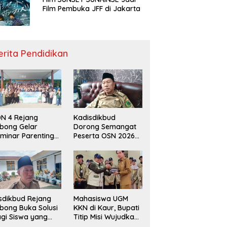
Film Pembuka JFF di Jakarta
erita Pendidikan
N 4 Rejang
Kadisdikbud
bong Gelar
Dorong Semangat
minar Parenting
Peserta OSN 2026
n Deklarasi Anti-
Demi Raih Prestasi
llying,
disdikbud: Patut
di Contoh
sdikbud Rejang
Mahasiswa UGM
bong Buka Solusi
KKN di Kaur, Bupati
gi Siswa yang
Titip Misi Wujudkan
lum Lolos SPMB
Daerah Bebas