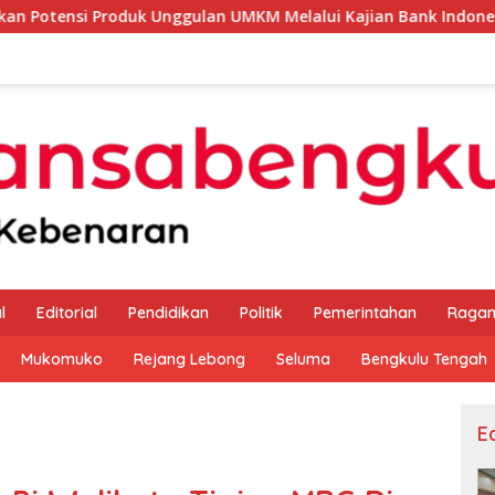
uk Unggulan UMKM Melalui Kajian Bank Indonesia
Sekd
l
Editorial
Pendidikan
Politik
Pemerintahan
Raga
Mukomuko
Rejang Lebong
Seluma
Bengkulu Tengah
Ed