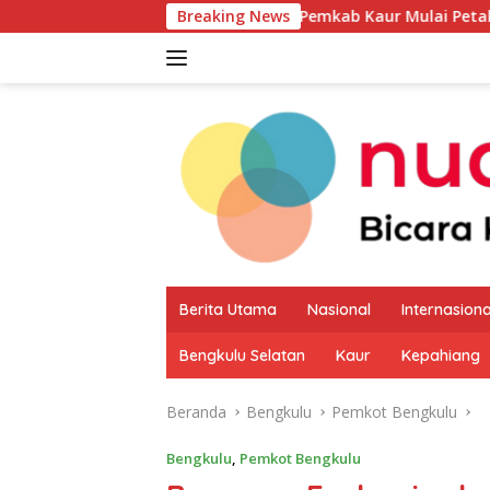
Langsung
Pemkab Kaur Mulai Petakan Potensi Prod
Breaking News
ke
konten
Berita Utama
Nasional
Internasiona
Bengkulu Selatan
Kaur
Kepahiang
Beranda
Bengkulu
Pemkot Bengkulu
Bengkulu
,
Pemkot Bengkulu