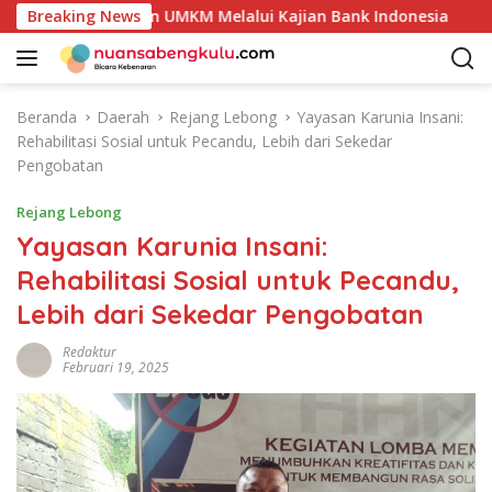
L
Produk Unggulan UMKM Melalui Kajian Bank Indonesia
Breaking News
S
a
n
g
s
Beranda
Daerah
Rejang Lebong
Yayasan Karunia Insani:
u
Rehabilitasi Sosial untuk Pecandu, Lebih dari Sekedar
n
Pengobatan
g
k
Rejang Lebong
e
Yayasan Karunia Insani:
k
Rehabilitasi Sosial untuk Pecandu,
o
n
Lebih dari Sekedar Pengobatan
t
e
Redaktur
Februari 19, 2025
n