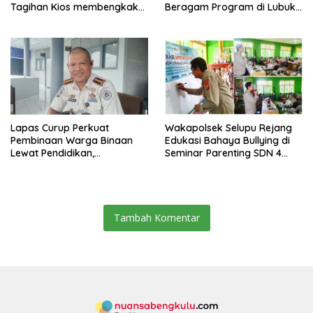
Tagihan Kios membengkak
Beragam Program di Lubuk
dan Minimnya Fasilitas
Ubar
Lapas Curup Perkuat
Wakapolsek Selupu Rejang
Pembinaan Warga Binaan
Edukasi Bahaya Bullying di
Lewat Pendidikan,
Seminar Parenting SDN 4
Keterampilan, hingga
Rejang Lebong
Kesenian
Tambah Komentar