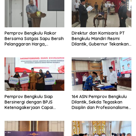
Pemprov Bengkulu Rakor
Direktur dan Komisaris PT
Bersama Satgas Sapu Bersih
Bengkulu Mandiri Resmi
Pelanggaran Harga,
Dilantik, Gubernur Tekankan
Keamanan, dan Mutu
Pentingnya Inovasi
Pangan, Harga TBS Sawit
Masih Jadi Sorotan
Pemprov Bengkulu Siap
164 ASN Pemprov Bengkulu
Bersinergi dengan BPJS
Dilantik, Sekda Tegaskan
Ketenagakerjaan Capai
Disiplin dan Profesionalisme
Target Universal Coverage
Aparatur
Jamsostek