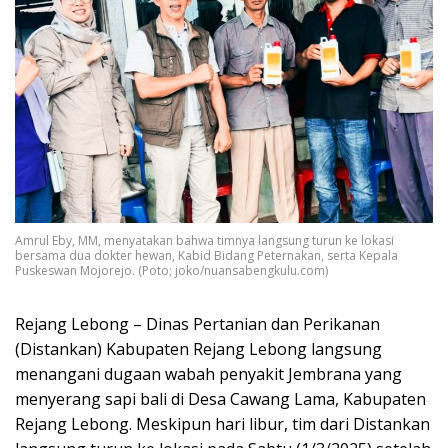
Amrul Eby, MM, menyatakan bahwa timnya langsung turun ke lokasi
bersama dua dokter hewan, Kabid Bidang Peternakan, serta Kepala
Puskeswan Mojorejo. (Poto; joko/nuansabengkulu.com)
Rejang Lebong – Dinas Pertanian dan Perikanan
(Distankan) Kabupaten Rejang Lebong langsung
menangani dugaan wabah penyakit Jembrana yang
menyerang sapi bali di Desa Cawang Lama, Kabupaten
Rejang Lebong. Meskipun hari libur, tim dari Distankan