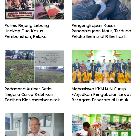
Polres Rejang Lebong
Pengungkapan Kasus
Ungkap Dua Kasus
Penganiayaan Maut, Terduga
Pembunuhan, Pelaku
Pelaku Berinisial R Berhasil
Terancam 15 Tahun Penjara
Ditangkap
Pedagang Kuliner Setia
Mahasiswa KKN IAIN Curup
Negara Curup Keluhkan
Wujudkan Pengabdian Lewat
Tagihan Kios membengkak
Beragam Program di Lubuk
dan Minimnya Fasilitas
Ubar