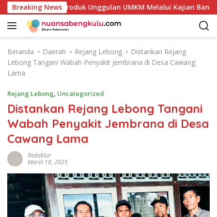
L
akan Potensi Produk Unggulan UMKM Melalui Kajian Bank Indon
Breaking News
a
n
g
s
Beranda
Daerah
Rejang Lebong
Distankan Rejang
u
Lebong Tangani Wabah Penyakit Jembrana di Desa Cawang
n
Lama
g
k
Rejang Lebong
,
Uncategorized
e
Distankan Rejang Lebong Tangani
k
Wabah Penyakit Jembrana di Desa
o
n
Cawang Lama
t
e
Redaktur
Maret 18, 2025
n