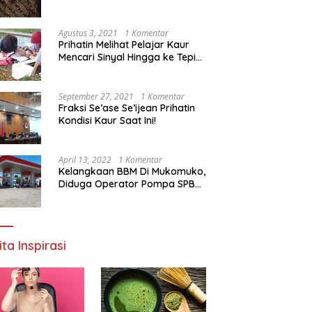
Agustus 3, 2021
1 Komentar
Prihatin Melihat Pelajar Kaur
Mencari Sinyal Hingga ke Tepi
Sungai, Pimpinan DPD RI:
Pemerintah Setempat Mesti
Segera Bertindak
September 27, 2021
1 Komentar
Fraksi Se’ase Se’ijean Prihatin
Kondisi Kaur Saat Ini!
April 13, 2022
1 Komentar
Kelangkaan BBM Di Mukomuko,
Diduga Operator Pompa SPBU
Bandaratu Stok Minyak Sendiri
ita Inspirasi