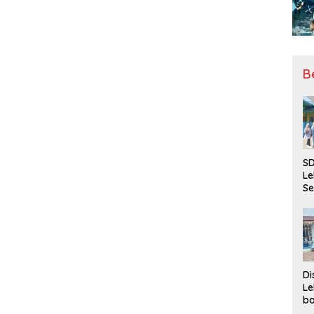
B
SD
Le
Se
da
Bu
Ka
Ja
Di
Le
ba
Be