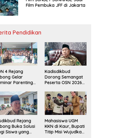
Film Pembuka JFF di Jakarta
erita Pendidikan
N 4 Rejang
Kadisdikbud
bong Gelar
Dorong Semangat
minar Parenting
Peserta OSN 2026
n Deklarasi Anti-
Demi Raih Prestasi
llying,
disdikbud: Patut
di Contoh
sdikbud Rejang
Mahasiswa UGM
bong Buka Solusi
KKN di Kaur, Bupati
gi Siswa yang
Titip Misi Wujudkan
lum Lolos SPMB
Daerah Bebas