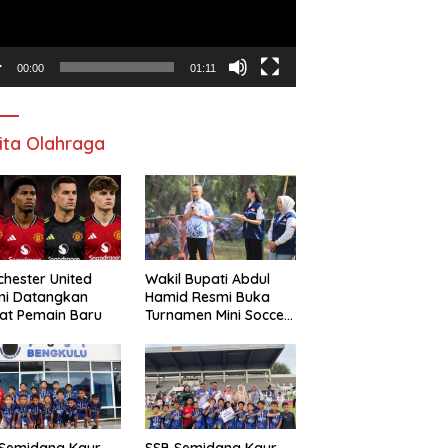
00:00
01:11
ita Olahraga
hester United
Wakil Bupati Abdul
mi Datangkan
Hamid Resmi Buka
at Pemain Baru
Turnamen Mini Soccer
Awat Mata Cup VI
 Semidang Kaur
SSB Semidang Kaur