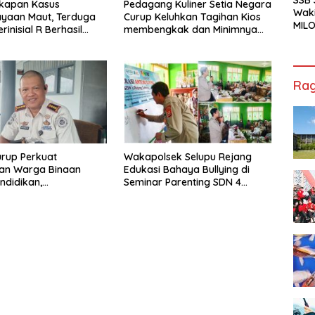
kapan Kasus
Pedagang Kuliner Setia Negara
Waki
ayaan Maut, Terduga
Curup Keluhkan Tagihan Kios
MILO
rinisial R Berhasil
membengkak dan Minimnya
Cha
ap
Fasilitas
Jak
Rag
rup Perkuat
Wakapolsek Selupu Rejang
an Warga Binaan
Edukasi Bahaya Bullying di
ndidikan,
Seminar Parenting SDN 4
ilan, hingga Kesenian
Rejang Lebong