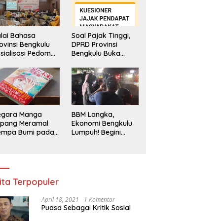
lai Bahasa
Soal Pajak Tinggi,
ovinsi Bengkulu
DPRD Provinsi
sialisasi Pedoman
Bengkulu Buka
engawasan
Layanan
enggunaan
Pengaduan
hasa Indonesia
Masyarakat
egara Manga
BBM Langka,
epang Meramal
Ekonomi Bengkulu
empa Bumi pada
Lumpuh! Begini
li 2025, Semua
Penjelasan
di Heboh
Gubernur
ita Terpopuler
April 18, 2021
1 Komentar
Puasa Sebagai Kritik Sosial