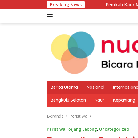
Langsung
Breaking News
Pemkab Kaur Mulai Petakan Poten
ke
konten
Berita Utama
Nasional
Internasiona
Bengkulu Selatan
Kaur
Kepahiang
Beranda
Peristiwa
Peristiwa
,
Rejang Lebong
,
Uncategorized