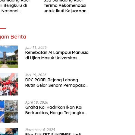
li Bengkulu di
Terima Rekomendasi
 National
untuk Ikuti Kejuaraan
mpionship 2026
Nasional Garuda Anak
arta
Nusantara 2026
am Berita
Juni 11, 2026
Kehebatan AI Lampaui Manusia
di Ujian Masuk Universitas
Tersulit Jepang
Mei 19, 2026
DPC PORPI Rejang Lebong
Rutin Gelar Senam Pernapasan
di Setia Negara Curup
April 18, 2026
Graha Koi Hadirkan Ikan Koi
Berkualitas, Harga Terjangkau
untuk Semua Kalangan
November 4, 2025
Film SUNSET SUNRINSE Jadi