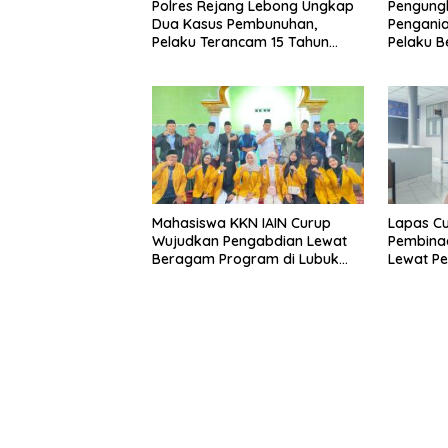
Polres Rejang Lebong Ungkap
Pengung
Dua Kasus Pembunuhan,
Pengani
Pelaku Terancam 15 Tahun
Pelaku Be
Penjara
Ditangk
Mahasiswa KKN IAIN Curup
Lapas Cu
Wujudkan Pengabdian Lewat
Pembina
Beragam Program di Lubuk
Lewat Pe
Ubar
Keteramp