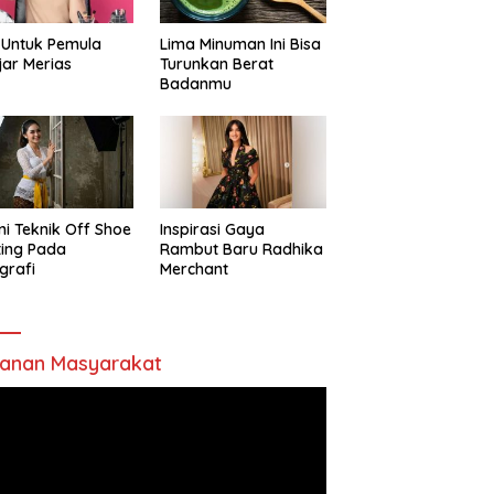
 Untuk Pemula
Lima Minuman Ini Bisa
jar Merias
Turunkan Berat
Badanmu
ni Teknik Off Shoe
Inspirasi Gaya
ting Pada
Rambut Baru Radhika
grafi
Merchant
anan Masyarakat
utar
o