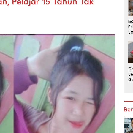
n, Pelajar 15 Tahun Tak
Ba
Pr
So
P
P
Ba
G
J
G
Ju
Ja
Ber