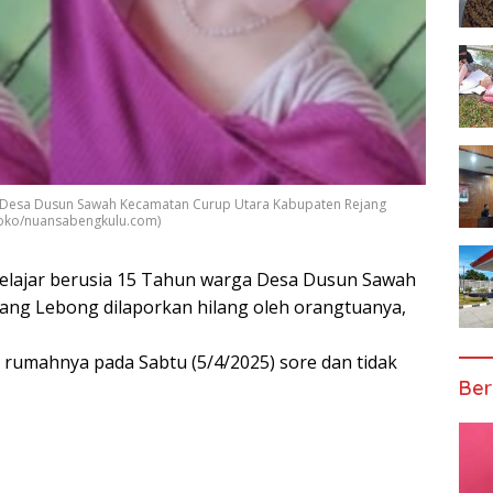
ga Desa Dusun Sawah Kecamatan Curup Utara Kabupaten Rejang
 joko/nuansabengkulu.com)
pelajar berusia 15 Tahun warga Desa Dusun Sawah
ng Lebong dilaporkan hilang oleh orangtuanya,
an rumahnya pada Sabtu (5/4/2025) sore dan tidak
Ber