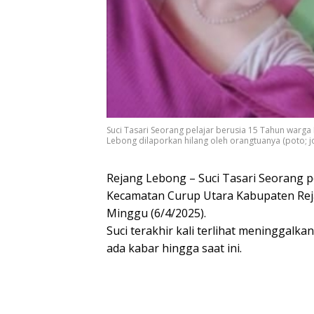
Suci Tasari Seorang pelajar berusia 15 Tahun war
Lebong dilaporkan hilang oleh orangtuanya (poto;
Rejang Lebong – Suci Tasari Seorang 
Kecamatan Curup Utara Kabupaten Reja
Minggu (6/4/2025).
Suci terakhir kali terlihat meninggalk
ada kabar hingga saat ini.