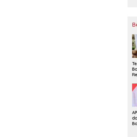
B
Te
Ba
Re
A
d
B