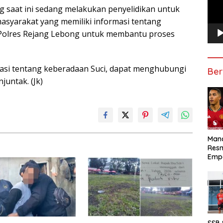
ng saat ini sedang melakukan penyelidikan untuk
masyarakat yang memiliki informasi tentang
Polres Rejang Lebong untuk membantu proses
masi tentang keberadaan Suci, dapat menghubungi
Ber
untak. (Jk)
Manc
Res
Emp
SSB