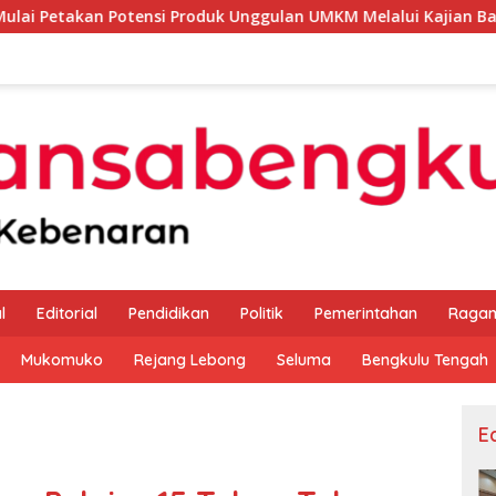
si Produk Unggulan UMKM Melalui Kajian Bank Indonesia
l
Editorial
Pendidikan
Politik
Pemerintahan
Raga
Mukomuko
Rejang Lebong
Seluma
Bengkulu Tengah
Ed