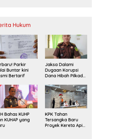
Sampah
erita Hukum
rbaru! Parkir
Jaksa Dalami
lai Buntar kini
Dugaan Korupsi
smi Bertarif
Dana Hibah Pilkada
2024 di Bawaslu
Kaur
PH Bahas KUHP
KPK Tahan
an KUHAP yang
Tersangka Baru
aru
Proyek Kereta Api
Medan