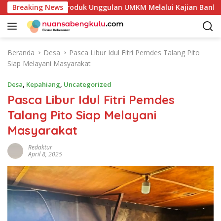
L
kan Potensi Produk Unggulan UMKM Melalui Kajian Bank Indone
Breaking News
a
n
g
s
Beranda
Desa
Pasca Libur Idul Fitri Pemdes Talang Pito
u
Siap Melayani Masyarakat
n
g
Desa
,
Kepahiang
,
Uncategorized
k
Pasca Libur Idul Fitri Pemdes
e
Talang Pito Siap Melayani
k
o
Masyarakat
n
t
Redaktur
April 8, 2025
e
n