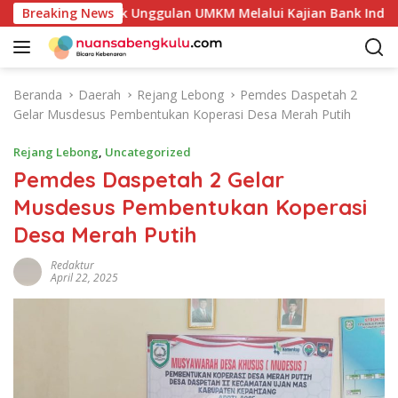
L
 Potensi Produk Unggulan UMKM Melalui Kajian Bank Indonesia
Breaking News
a
n
g
s
Beranda
Daerah
Rejang Lebong
Pemdes Daspetah 2
u
Gelar Musdesus Pembentukan Koperasi Desa Merah Putih
n
g
Rejang Lebong
,
Uncategorized
k
Pemdes Daspetah 2 Gelar
e
Musdesus Pembentukan Koperasi
k
o
Desa Merah Putih
n
t
Redaktur
April 22, 2025
e
n