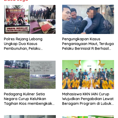
Polres Rejang Lebong
Pengungkapan Kasus
Ungkap Dua Kasus
Penganiayaan Maut, Terduga
Pembunuhan, Pelaku
Pelaku Berinisial R Berhasil
Terancam 15 Tahun Penjara
Ditangkap
Pedagang Kuliner Setia
Mahasiswa KKN IAIN Curup
Negara Curup Keluhkan
Wujudkan Pengabdian Lewat
Tagihan Kios membengkak
Beragam Program di Lubuk
dan Minimnya Fasilitas
Ubar