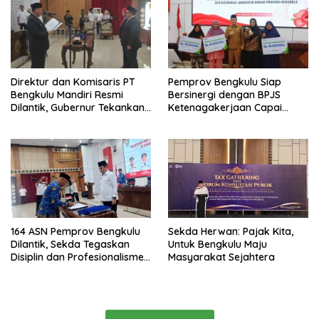
Direktur dan Komisaris PT
Pemprov Bengkulu Siap
Bengkulu Mandiri Resmi
Bersinergi dengan BPJS
Dilantik, Gubernur Tekankan
Ketenagakerjaan Capai
Pentingnya Inovasi
Target Universal Coverage
Jamsostek
164 ASN Pemprov Bengkulu
Sekda Herwan: Pajak Kita,
Dilantik, Sekda Tegaskan
Untuk Bengkulu Maju
Disiplin dan Profesionalisme
Masyarakat Sejahtera
Aparatur