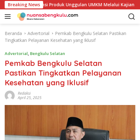
L
i Petakan Potensi Produk Unggulan UMKM Melalui Kajian Bank
Breaking News
a
n
g
s
Beranda
Advertorial
Pemkab Bengkulu Selatan Pastikan
u
Tingkatkan Pelayanan Kesehatan yang Iklusif
n
g
Advertorial
,
Bengkulu Selatan
k
Pemkab Bengkulu Selatan
e
Pastikan Tingkatkan Pelayanan
k
o
Kesehatan yang Iklusif
n
t
Redaksi
April 25, 2025
e
n