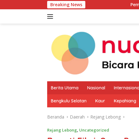
Langsung
Breaking News
Pemkab Kaur Mula
ke
konten
Berita Utama
Nasional
Internasiona
Bengkulu Selatan
Kaur
Kepahiang
Beranda
Daerah
Rejang Lebong
Rejang Lebong
,
Uncategorized