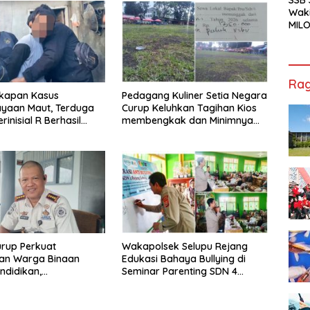
Waki
MILO
Cha
Jak
Rag
kapan Kasus
Pedagang Kuliner Setia Negara
ayaan Maut, Terduga
Curup Keluhkan Tagihan Kios
rinisial R Berhasil
membengkak dan Minimnya
ap
Fasilitas
rup Perkuat
Wakapolsek Selupu Rejang
an Warga Binaan
Edukasi Bahaya Bullying di
ndidikan,
Seminar Parenting SDN 4
ilan, hingga Kesenian
Rejang Lebong