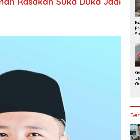
ernah Rasakan Suka Duka Jadi
Ba
Pr
So
P
P
Ba
G
J
G
Ju
Ja
Ber