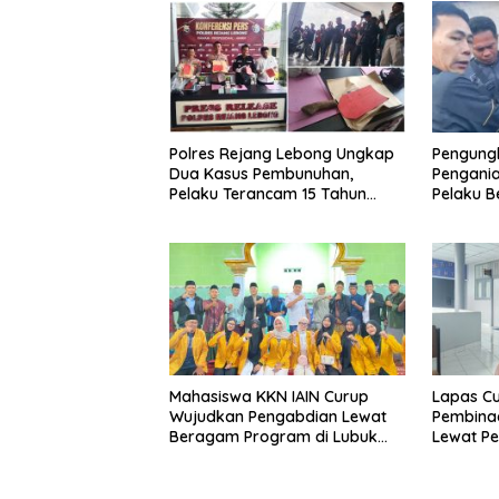
Polres Rejang Lebong Ungkap
Pengung
Dua Kasus Pembunuhan,
Pengani
Pelaku Terancam 15 Tahun
Pelaku Be
Penjara
Ditangk
Mahasiswa KKN IAIN Curup
Lapas Cu
Wujudkan Pengabdian Lewat
Pembina
Beragam Program di Lubuk
Lewat Pe
Ubar
Keteramp