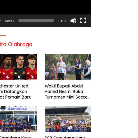
00:00
01:11
ita Olahraga
hester United
Wakil Bupati Abdul
mi Datangkan
Hamid Resmi Buka
at Pemain Baru
Turnamen Mini Soccer
Awat Mata Cup VI
 Semidang Kaur
SSB Semidang Kaur