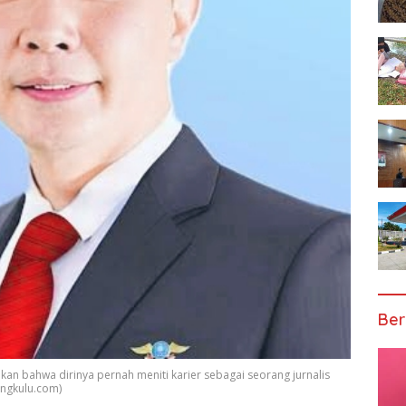
Ber
kan bahwa dirinya pernah meniti karier sebagai seorang jurnalis
engkulu.com)