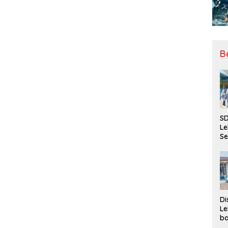
B
SD
Le
Se
da
Bu
Ka
Ja
Di
Le
ba
Be