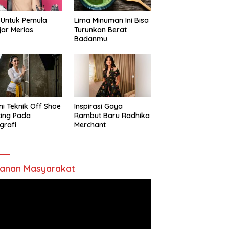
 Untuk Pemula
Lima Minuman Ini Bisa
jar Merias
Turunkan Berat
Badanmu
ni Teknik Off Shoe
Inspirasi Gaya
ting Pada
Rambut Baru Radhika
grafi
Merchant
anan Masyarakat
utar
o