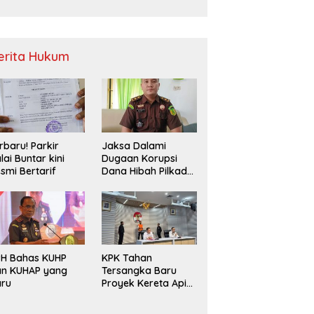
Sampah
erita Hukum
rbaru! Parkir
Jaksa Dalami
lai Buntar kini
Dugaan Korupsi
smi Bertarif
Dana Hibah Pilkada
2024 di Bawaslu
Kaur
PH Bahas KUHP
KPK Tahan
an KUHAP yang
Tersangka Baru
aru
Proyek Kereta Api
Medan