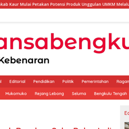
i Petakan Potensi Produk Unggulan UMKM Melalui Kajian Bank 
l
Editorial
Pendidikan
Politik
Pemerintahan
Raga
Mukomuko
Rejang Lebong
Seluma
Bengkulu Tengah
Ed