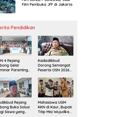
Film Pembuka JFF di Jakarta
erita Pendidikan
N 4 Rejang
Kadisdikbud
bong Gelar
Dorong Semangat
minar Parenting
Peserta OSN 2026
n Deklarasi Anti-
Demi Raih Prestasi
llying,
disdikbud: Patut
di Contoh
sdikbud Rejang
Mahasiswa UGM
bong Buka Solusi
KKN di Kaur, Bupati
gi Siswa yang
Titip Misi Wujudkan
lum Lolos SPMB
Daerah Bebas