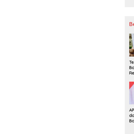
B
Te
Ba
Re
A
d
B