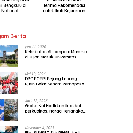
li Bengkulu di
Terima Rekomendasi
 National
untuk Ikuti Kejuaraan
mpionship 2026
Nasional Garuda Anak
arta
Nusantara 2026
am Berita
Juni 11, 2026
Kehebatan AI Lampaui Manusia
di Ujian Masuk Universitas
Tersulit Jepang
Mei 19, 2026
DPC PORPI Rejang Lebong
Rutin Gelar Senam Pernapasan
di Setia Negara Curup
April 18, 2026
Graha Koi Hadirkan Ikan Koi
Berkualitas, Harga Terjangkau
untuk Semua Kalangan
November 4, 2025
Film SUNSET SUNRINSE Jadi