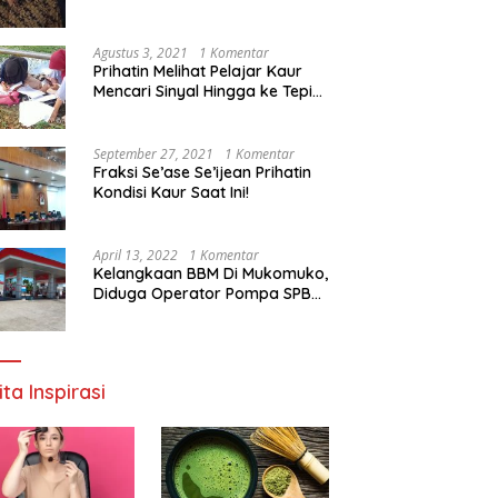
Agustus 3, 2021
1 Komentar
Prihatin Melihat Pelajar Kaur
Mencari Sinyal Hingga ke Tepi
Sungai, Pimpinan DPD RI:
Pemerintah Setempat Mesti
Segera Bertindak
September 27, 2021
1 Komentar
Fraksi Se’ase Se’ijean Prihatin
Kondisi Kaur Saat Ini!
April 13, 2022
1 Komentar
Kelangkaan BBM Di Mukomuko,
Diduga Operator Pompa SPBU
Bandaratu Stok Minyak Sendiri
ita Inspirasi