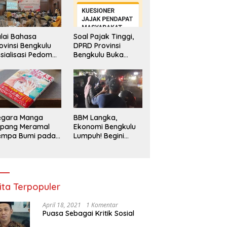
lai Bahasa
Soal Pajak Tinggi,
ovinsi Bengkulu
DPRD Provinsi
sialisasi Pedoman
Bengkulu Buka
engawasan
Layanan
enggunaan
Pengaduan
hasa Indonesia
Masyarakat
egara Manga
BBM Langka,
epang Meramal
Ekonomi Bengkulu
empa Bumi pada
Lumpuh! Begini
li 2025, Semua
Penjelasan
di Heboh
Gubernur
ita Terpopuler
April 18, 2021
1 Komentar
Puasa Sebagai Kritik Sosial