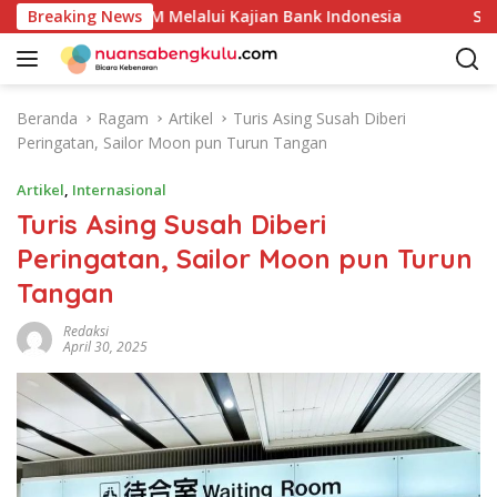
L
Unggulan UMKM Melalui Kajian Bank Indonesia
Breaking News
Sekda A
a
n
g
s
Beranda
Ragam
Artikel
Turis Asing Susah Diberi
u
Peringatan, Sailor Moon pun Turun Tangan
n
g
Artikel
,
Internasional
k
Turis Asing Susah Diberi
e
Peringatan, Sailor Moon pun Turun
k
o
Tangan
n
t
Redaksi
April 30, 2025
e
n