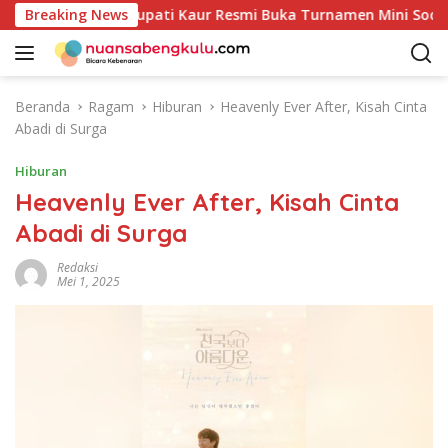
L
 HUT RI ke-81: Bupati Kaur Resmi Buka Turnamen Mini Soccer A
Breaking News
a
n
g
s
Beranda
Ragam
Hiburan
Heavenly Ever After, Kisah Cinta
u
Abadi di Surga
n
g
Hiburan
k
Heavenly Ever After, Kisah Cinta
e
Abadi di Surga
k
o
Redaksi
n
Mei 1, 2025
t
e
n