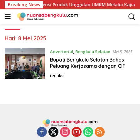
L
Mulai Petakan Potensi Produk Unggulan UMKM Melalui Kajian B
Breaking News
a
n
g
s
u
Hari:
8 Mei 2025
n
g
Advertorial
,
Bengkulu Selatan
Mei 8, 2025
k
Bupati Bengkulu Selatan Bahas
e
Peluang Kerjasama dengan GIF
k
redaksi
o
n
t
e
n