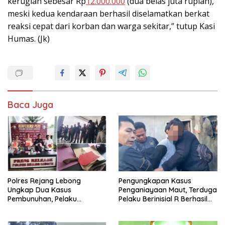
kerugian sebesar Rp
12.000.000
(dua belas juta rupiah),
meski kedua kendaraan berhasil diselamatkan berkat
reaksi cepat dari korban dan warga sekitar,” tutup Kasi
Humas. (Jk)
Baca Juga
Polres Rejang Lebong
Pengungkapan Kasus
Ungkap Dua Kasus
Penganiayaan Maut, Terduga
Pembunuhan, Pelaku
Pelaku Berinisial R Berhasil
Terancam 15 Tahun Penjara
Ditangkap