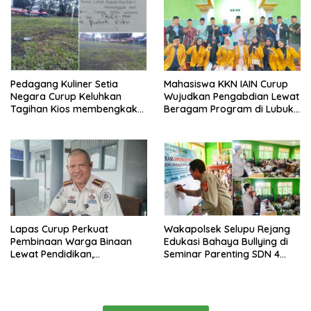
Pedagang Kuliner Setia
Mahasiswa KKN IAIN Curup
Negara Curup Keluhkan
Wujudkan Pengabdian Lewat
Tagihan Kios membengkak
Beragam Program di Lubuk
dan Minimnya Fasilitas
Ubar
Lapas Curup Perkuat
Wakapolsek Selupu Rejang
Pembinaan Warga Binaan
Edukasi Bahaya Bullying di
Lewat Pendidikan,
Seminar Parenting SDN 4
Keterampilan, hingga
Rejang Lebong
Kesenian