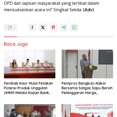
OPD dan lapisan masyarakat yang terlibat dalam
mensukseskan acara ini” Singkat Sekda.
(Adv)
Baca Juga
Pemkab Kaur Mulai Petakan
Pemprov Bengkulu Rakor
Potensi Produk Unggulan
Bersama Satgas Sapu Bersih
UMKM Melalui Kajian Bank
Pelanggaran Harga,
Indonesia
Keamanan, dan Mutu
Pangan, Harga TBS Sawit
Masih Jadi Sorotan