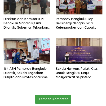
Direktur dan Komisaris PT
Pemprov Bengkulu Siap
Bengkulu Mandiri Resmi
Bersinergi dengan BPJS
Dilantik, Gubernur Tekankan
Ketenagakerjaan Capai
Pentingnya Inovasi
Target Universal Coverage
Jamsostek
164 ASN Pemprov Bengkulu
Sekda Herwan: Pajak Kita,
Dilantik, Sekda Tegaskan
Untuk Bengkulu Maju
Disiplin dan Profesionalisme
Masyarakat Sejahtera
Aparatur
Tambah Komentar