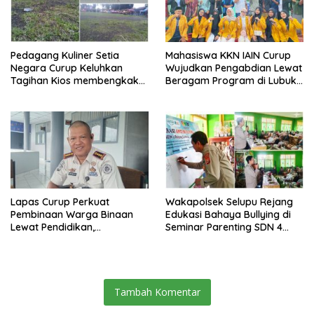
Pedagang Kuliner Setia
Mahasiswa KKN IAIN Curup
Negara Curup Keluhkan
Wujudkan Pengabdian Lewat
Tagihan Kios membengkak
Beragam Program di Lubuk
dan Minimnya Fasilitas
Ubar
Lapas Curup Perkuat
Wakapolsek Selupu Rejang
Pembinaan Warga Binaan
Edukasi Bahaya Bullying di
Lewat Pendidikan,
Seminar Parenting SDN 4
Keterampilan, hingga
Rejang Lebong
Kesenian
Tambah Komentar