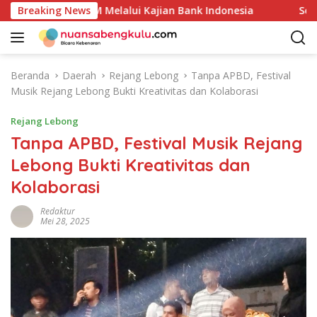
L
Unggulan UMKM Melalui Kajian Bank Indonesia
Breaking News
Sekda Ap
a
n
g
s
Beranda
Daerah
Rejang Lebong
Tanpa APBD, Festival
u
Musik Rejang Lebong Bukti Kreativitas dan Kolaborasi
n
g
Rejang Lebong
k
Tanpa APBD, Festival Musik Rejang
e
Lebong Bukti Kreativitas dan
k
o
Kolaborasi
n
t
Redaktur
Mei 28, 2025
e
n