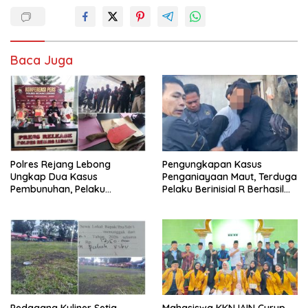
Baca Juga
Polres Rejang Lebong
Pengungkapan Kasus
Ungkap Dua Kasus
Penganiayaan Maut, Terduga
Pembunuhan, Pelaku
Pelaku Berinisial R Berhasil
Terancam 15 Tahun Penjara
Ditangkap
Pedagang Kuliner Setia
Mahasiswa KKN IAIN Curup