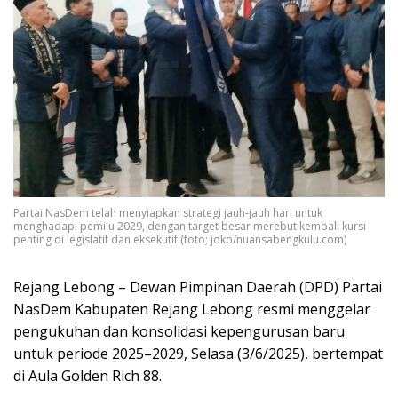
Partai NasDem telah menyiapkan strategi jauh-jauh hari untuk
menghadapi pemilu 2029, dengan target besar merebut kembali kursi
penting di legislatif dan eksekutif (foto; joko/nuansabengkulu.com)
Rejang Lebong – Dewan Pimpinan Daerah (DPD) Partai
NasDem Kabupaten Rejang Lebong resmi menggelar
pengukuhan dan konsolidasi kepengurusan baru
untuk periode 2025–2029, Selasa (3/6/2025), bertempat
di Aula Golden Rich 88.