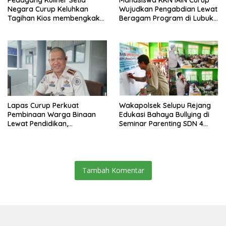
Negara Curup Keluhkan
Wujudkan Pengabdian Lewat
Tagihan Kios membengkak
Beragam Program di Lubuk
dan Minimnya Fasilitas
Ubar
Lapas Curup Perkuat
Wakapolsek Selupu Rejang
Pembinaan Warga Binaan
Edukasi Bahaya Bullying di
Lewat Pendidikan,
Seminar Parenting SDN 4
Keterampilan, hingga
Rejang Lebong
Kesenian
Tambah Komentar