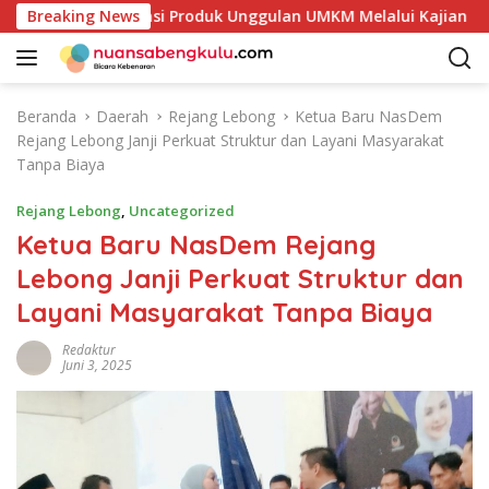
L
Petakan Potensi Produk Unggulan UMKM Melalui Kajian Bank I
Breaking News
a
n
g
s
Beranda
Daerah
Rejang Lebong
Ketua Baru NasDem
u
Rejang Lebong Janji Perkuat Struktur dan Layani Masyarakat
n
Tanpa Biaya
g
k
Rejang Lebong
,
Uncategorized
e
Ketua Baru NasDem Rejang
k
Lebong Janji Perkuat Struktur dan
o
n
Layani Masyarakat Tanpa Biaya
t
e
Redaktur
Juni 3, 2025
n