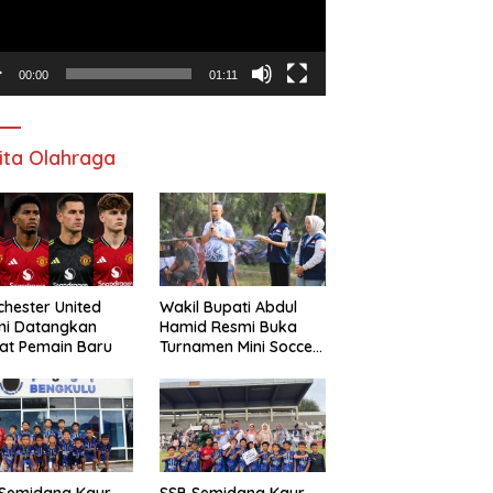
00:00
01:11
ita Olahraga
hester United
Wakil Bupati Abdul
mi Datangkan
Hamid Resmi Buka
at Pemain Baru
Turnamen Mini Soccer
Awat Mata Cup VI
 Semidang Kaur
SSB Semidang Kaur