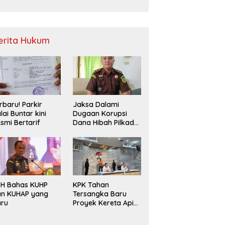
Sampah
erita Hukum
rbaru! Parkir
Jaksa Dalami
lai Buntar kini
Dugaan Korupsi
smi Bertarif
Dana Hibah Pilkada
2024 di Bawaslu
Kaur
PH Bahas KUHP
KPK Tahan
an KUHAP yang
Tersangka Baru
aru
Proyek Kereta Api
Medan