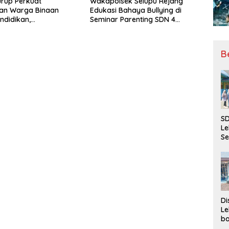
rup Perkuat
Wakapolsek Selupu Rejang
an Warga Binaan
Edukasi Bahaya Bullying di
ndidikan,
Seminar Parenting SDN 4
ilan, hingga Kesenian
Rejang Lebong
B
SD
Le
Se
da
Bu
Ka
Ja
Di
Le
ba
Be