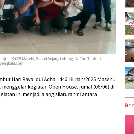
jriah/2025 Masehi, Bupati Rejang Lebong, M. Fikri Thobari,
abengkulu.com)
ut Hari Raya Idul Adha 1446 Hijriah/2025 Masehi,
i, menggelar kegiatan Open House, Jumat (06/06) di
iatan ini menjadi ajang silaturahmi antara
Ber