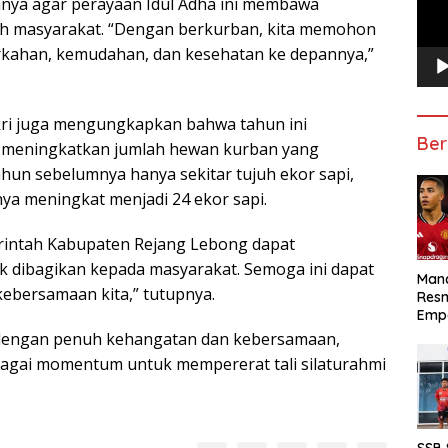
nnya agar perayaan Idul Adha ini membawa
uh masyarakat. “Dengan berkurban, kita memohon
rkahan, kemudahan, dan kesehatan ke depannya,”
kri juga mengungkapkan bahwa tahun ini
Ber
 meningkatkan jumlah hewan kurban yang
ahun sebelumnya hanya sekitar tujuh ekor sapi,
nya meningkat menjadi 24 ekor sapi.
merintah Kabupaten Rejang Lebong dapat
k dibagikan kepada masyarakat. Semoga ini dapat
Manc
ebersamaan kita,” tutupnya.
Res
Emp
 dengan penuh kehangatan dan kebersamaan,
agai momentum untuk mempererat tali silaturahmi
SSB