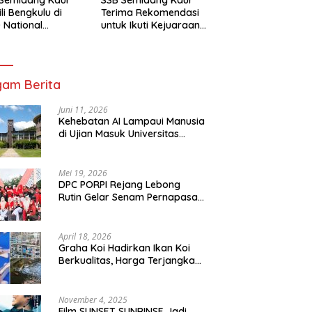
li Bengkulu di
Terima Rekomendasi
 National
untuk Ikuti Kejuaraan
mpionship 2026
Nasional Garuda Anak
arta
Nusantara 2026
am Berita
Juni 11, 2026
Kehebatan AI Lampaui Manusia
di Ujian Masuk Universitas
Tersulit Jepang
Mei 19, 2026
DPC PORPI Rejang Lebong
Rutin Gelar Senam Pernapasan
di Setia Negara Curup
April 18, 2026
Graha Koi Hadirkan Ikan Koi
Berkualitas, Harga Terjangkau
untuk Semua Kalangan
November 4, 2025
Film SUNSET SUNRINSE Jadi