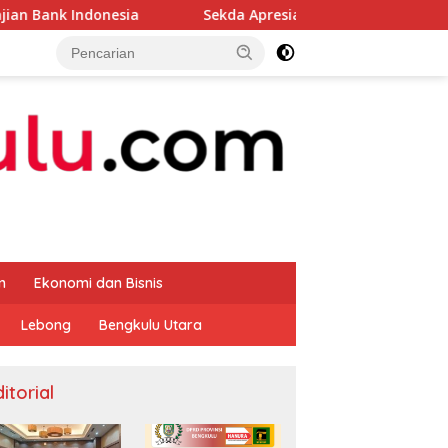
a
Sekda Apresiasi Inspektorat Provinsi Bengkulu Duku
m
Ekonomi dan Bisnis
Lebong
Bengkulu Utara
itorial