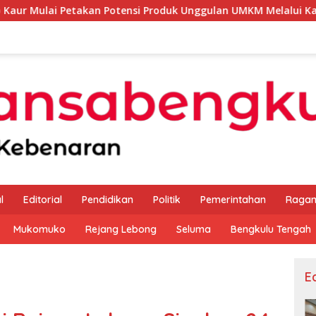
n Potensi Produk Unggulan UMKM Melalui Kajian Bank Indonesi
l
Editorial
Pendidikan
Politik
Pemerintahan
Raga
Mukomuko
Rejang Lebong
Seluma
Bengkulu Tengah
Ed