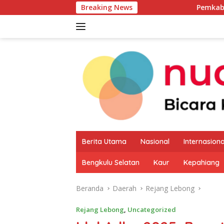
Langsung
Breaking News
Pemkab Kaur Mulai Petaka
ke
konten
Berita Utama
Nasional
Internasiona
Bengkulu Selatan
Kaur
Kepahiang
Beranda
Daerah
Rejang Lebong
Rejang Lebong
,
Uncategorized