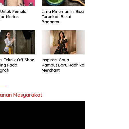
 Untuk Pemula
Lima Minuman Ini Bisa
jar Merias
Turunkan Berat
Badanmu
ni Teknik Off Shoe
Inspirasi Gaya
ting Pada
Rambut Baru Radhika
grafi
Merchant
anan Masyarakat
utar
o