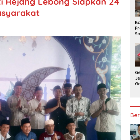
ti Rejang Lebong Siapkan 24
asyarakat
Ba
Pr
So
P
P
Ba
G
J
G
Ju
Ja
Ber