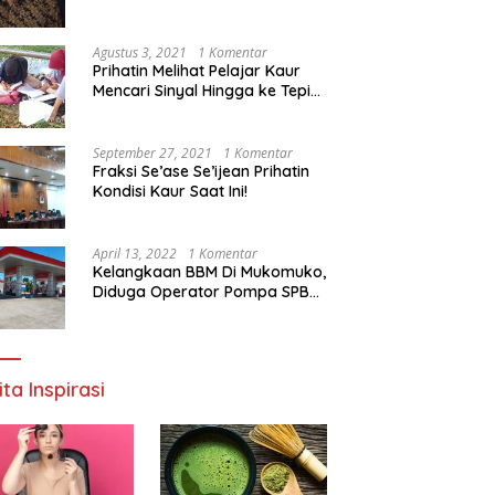
Agustus 3, 2021
1 Komentar
Prihatin Melihat Pelajar Kaur
Mencari Sinyal Hingga ke Tepi
Sungai, Pimpinan DPD RI:
Pemerintah Setempat Mesti
Segera Bertindak
September 27, 2021
1 Komentar
Fraksi Se’ase Se’ijean Prihatin
Kondisi Kaur Saat Ini!
April 13, 2022
1 Komentar
Kelangkaan BBM Di Mukomuko,
Diduga Operator Pompa SPBU
Bandaratu Stok Minyak Sendiri
ita Inspirasi