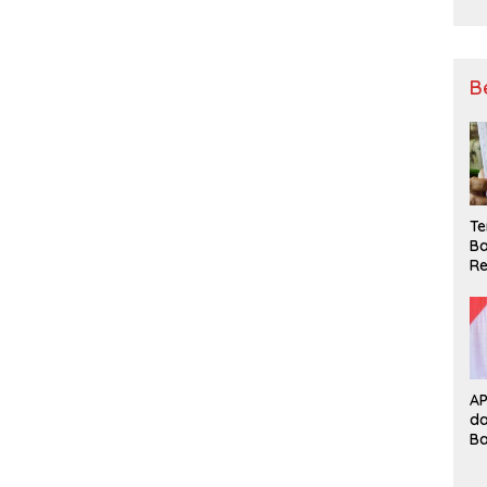
B
Te
Ba
Re
A
d
B