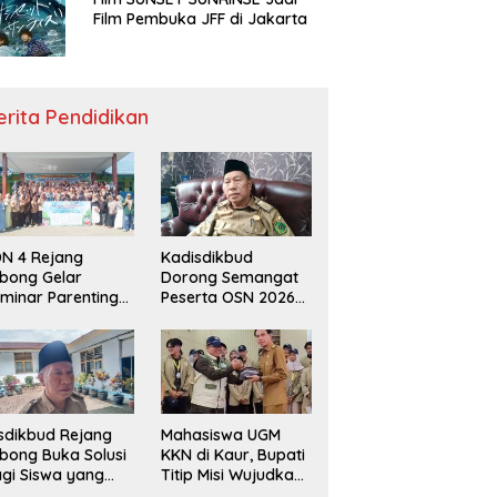
Film Pembuka JFF di Jakarta
erita Pendidikan
N 4 Rejang
Kadisdikbud
bong Gelar
Dorong Semangat
minar Parenting
Peserta OSN 2026
n Deklarasi Anti-
Demi Raih Prestasi
llying,
disdikbud: Patut
di Contoh
sdikbud Rejang
Mahasiswa UGM
bong Buka Solusi
KKN di Kaur, Bupati
gi Siswa yang
Titip Misi Wujudkan
lum Lolos SPMB
Daerah Bebas