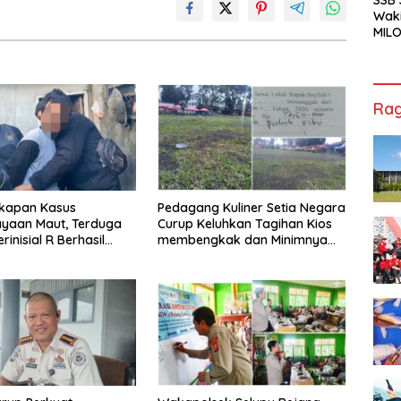
Waki
MILO
Cha
Jak
Rag
kapan Kasus
Pedagang Kuliner Setia Negara
ayaan Maut, Terduga
Curup Keluhkan Tagihan Kios
rinisial R Berhasil
membengkak dan Minimnya
ap
Fasilitas