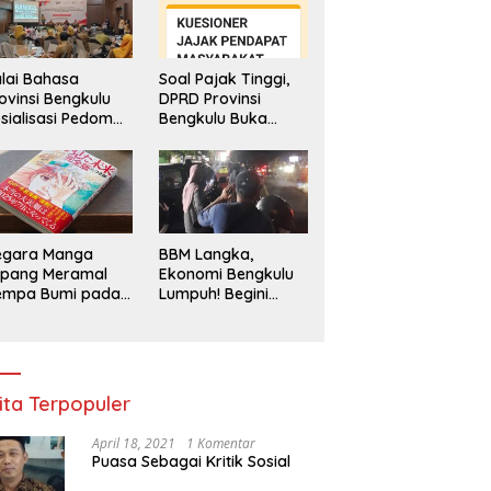
lai Bahasa
Soal Pajak Tinggi,
ovinsi Bengkulu
DPRD Provinsi
sialisasi Pedoman
Bengkulu Buka
engawasan
Layanan
enggunaan
Pengaduan
hasa Indonesia
Masyarakat
egara Manga
BBM Langka,
epang Meramal
Ekonomi Bengkulu
empa Bumi pada
Lumpuh! Begini
li 2025, Semua
Penjelasan
di Heboh
Gubernur
ita Terpopuler
April 18, 2021
1 Komentar
Puasa Sebagai Kritik Sosial