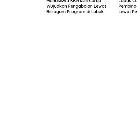
Mahasiswa KKN IAIN Curup
Lapas Cu
Wujudkan Pengabdian Lewat
Pembina
Beragam Program di Lubuk
Lewat Pe
Ubar
Keteramp