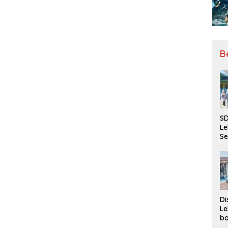
B
SD
Le
Se
da
Bu
Ka
Ja
Di
Le
ba
Be