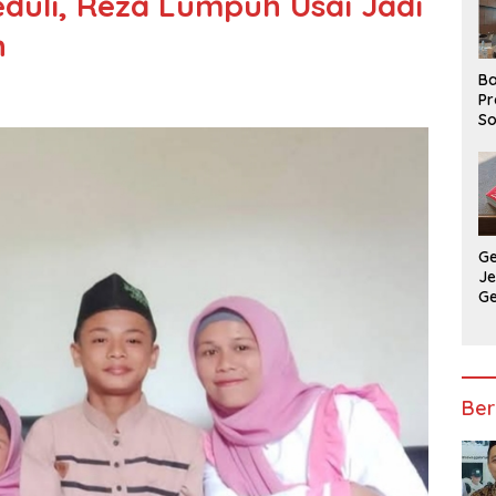
duli, Reza Lumpuh Usai Jadi
n
Ba
Pr
So
P
P
Ba
G
J
G
Ju
Ja
Ber