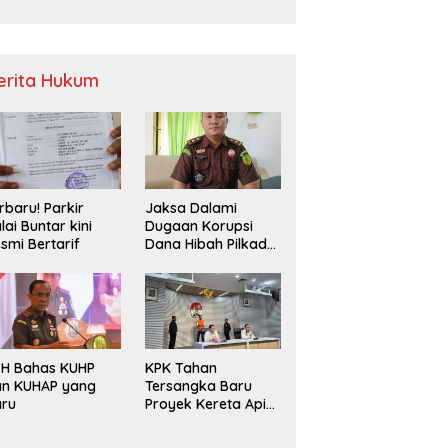
Sampah
erita Hukum
rbaru! Parkir
Jaksa Dalami
lai Buntar kini
Dugaan Korupsi
smi Bertarif
Dana Hibah Pilkada
2024 di Bawaslu
Kaur
PH Bahas KUHP
KPK Tahan
an KUHAP yang
Tersangka Baru
aru
Proyek Kereta Api
Medan