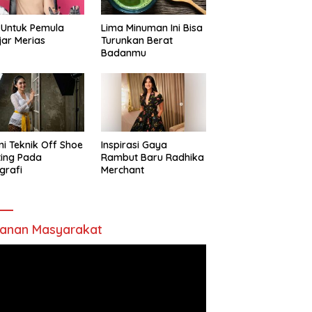
 Untuk Pemula
Lima Minuman Ini Bisa
jar Merias
Turunkan Berat
Badanmu
ni Teknik Off Shoe
Inspirasi Gaya
ting Pada
Rambut Baru Radhika
grafi
Merchant
anan Masyarakat
utar
o