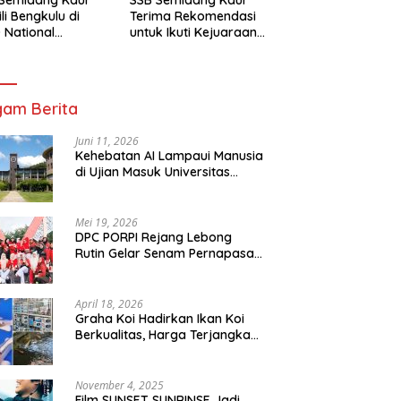
li Bengkulu di
Terima Rekomendasi
 National
untuk Ikuti Kejuaraan
mpionship 2026
Nasional Garuda Anak
arta
Nusantara 2026
am Berita
Juni 11, 2026
Kehebatan AI Lampaui Manusia
di Ujian Masuk Universitas
Tersulit Jepang
Mei 19, 2026
DPC PORPI Rejang Lebong
Rutin Gelar Senam Pernapasan
di Setia Negara Curup
April 18, 2026
Graha Koi Hadirkan Ikan Koi
Berkualitas, Harga Terjangkau
untuk Semua Kalangan
November 4, 2025
Film SUNSET SUNRINSE Jadi