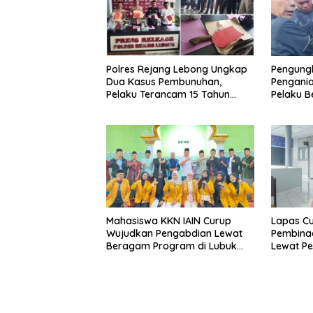
Polres Rejang Lebong Ungkap
Pengung
Dua Kasus Pembunuhan,
Pengani
Pelaku Terancam 15 Tahun
Pelaku Be
Penjara
Ditangk
Mahasiswa KKN IAIN Curup
Lapas Cu
Wujudkan Pengabdian Lewat
Pembina
Beragam Program di Lubuk
Lewat Pe
Ubar
Keteramp