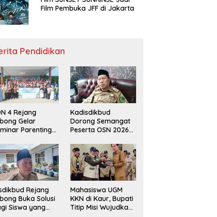
Film Pembuka JFF di Jakarta
erita Pendidikan
N 4 Rejang
Kadisdikbud
bong Gelar
Dorong Semangat
minar Parenting
Peserta OSN 2026
n Deklarasi Anti-
Demi Raih Prestasi
llying,
disdikbud: Patut
di Contoh
sdikbud Rejang
Mahasiswa UGM
bong Buka Solusi
KKN di Kaur, Bupati
gi Siswa yang
Titip Misi Wujudkan
lum Lolos SPMB
Daerah Bebas