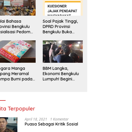
lai Bahasa
Soal Pajak Tinggi,
ovinsi Bengkulu
DPRD Provinsi
sialisasi Pedoman
Bengkulu Buka
engawasan
Layanan
enggunaan
Pengaduan
hasa Indonesia
Masyarakat
egara Manga
BBM Langka,
epang Meramal
Ekonomi Bengkulu
empa Bumi pada
Lumpuh! Begini
li 2025, Semua
Penjelasan
di Heboh
Gubernur
ita Terpopuler
April 18, 2021
1 Komentar
Puasa Sebagai Kritik Sosial