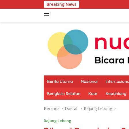
Langsung
Breaking News
Pemkab Kaur M
ke
konten
Berita Utama
Nasional
Internasiona
Bengkulu Selatan
Kaur
Kepahiang
Beranda
Daerah
Rejang Lebong
Rejang Lebong