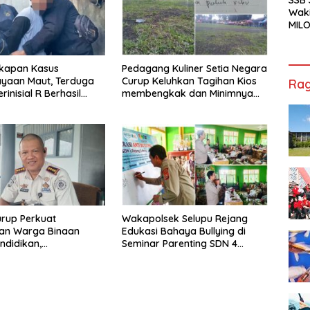
Waki
MILO
Cha
Jak
kapan Kasus
Pedagang Kuliner Setia Negara
ayaan Maut, Terduga
Curup Keluhkan Tagihan Kios
Rag
rinisial R Berhasil
membengkak dan Minimnya
ap
Fasilitas
rup Perkuat
Wakapolsek Selupu Rejang
an Warga Binaan
Edukasi Bahaya Bullying di
ndidikan,
Seminar Parenting SDN 4
ilan, hingga Kesenian
Rejang Lebong