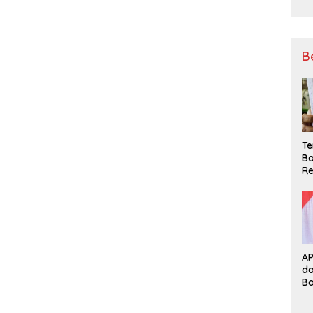
B
Te
Ba
Re
A
d
B