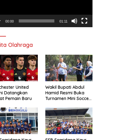
00:00
01:11
ita Olahraga
hester United
Wakil Bupati Abdul
mi Datangkan
Hamid Resmi Buka
at Pemain Baru
Turnamen Mini Soccer
Awat Mata Cup VI
 Semidang Kaur
SSB Semidang Kaur