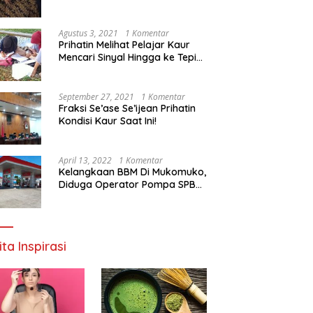
Agustus 3, 2021
1 Komentar
Prihatin Melihat Pelajar Kaur
Mencari Sinyal Hingga ke Tepi
Sungai, Pimpinan DPD RI:
Pemerintah Setempat Mesti
Segera Bertindak
September 27, 2021
1 Komentar
Fraksi Se’ase Se’ijean Prihatin
Kondisi Kaur Saat Ini!
April 13, 2022
1 Komentar
Kelangkaan BBM Di Mukomuko,
Diduga Operator Pompa SPBU
Bandaratu Stok Minyak Sendiri
ita Inspirasi