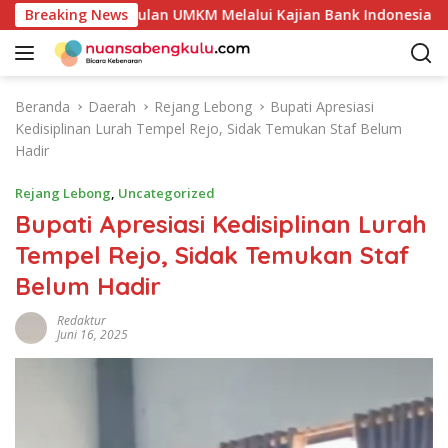
L
 Produk Unggulan UMKM Melalui Kajian Bank Indonesia
Breaking News
a
n
g
s
Beranda
Daerah
Rejang Lebong
Bupati Apresiasi
u
Kedisiplinan Lurah Tempel Rejo, Sidak Temukan Staf Belum
n
Hadir
g
k
Rejang Lebong
,
Uncategorized
e
Bupati Apresiasi Kedisiplinan Lurah
k
Tempel Rejo, Sidak Temukan Staf
o
n
Belum Hadir
t
e
Redaktur
Juni 16, 2025
n