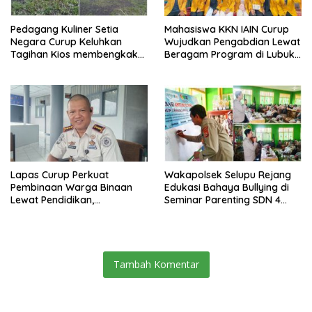
Pedagang Kuliner Setia
Mahasiswa KKN IAIN Curup
Negara Curup Keluhkan
Wujudkan Pengabdian Lewat
Tagihan Kios membengkak
Beragam Program di Lubuk
dan Minimnya Fasilitas
Ubar
Lapas Curup Perkuat
Wakapolsek Selupu Rejang
Pembinaan Warga Binaan
Edukasi Bahaya Bullying di
Lewat Pendidikan,
Seminar Parenting SDN 4
Keterampilan, hingga
Rejang Lebong
Kesenian
Tambah Komentar